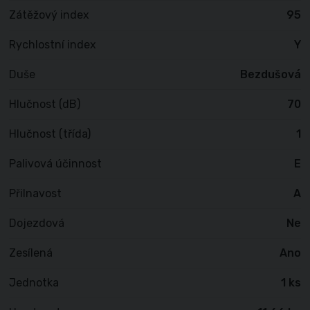
Zátěžový index
95
Rychlostní index
Y
Duše
Bezdušová
Hlučnost (dB)
70
Hlučnost (třída)
1
Palivová účinnost
E
Přilnavost
A
Dojezdová
Ne
Zesílená
Ano
Jednotka
1 ks