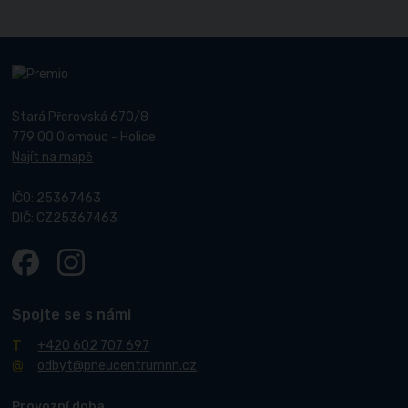
Stará Přerovská 670/8
779 00 Olomouc - Holice
Najít na mapě
IČO: 25367463
DIČ: CZ25367463
Spojte se s námi
+420 602 707 697
odbyt@pneucentrumnn.cz
Provozní doba