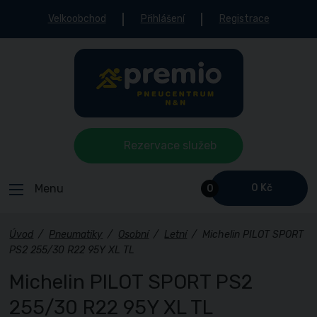
Velkoobchod
Přihlášení
Registrace
Rezervace služeb
Menu
0 Kč
0
Úvod
/
Pneumatiky
/
Osobní
/
Letní
/
Michelin PILOT SPORT
PS2 255/30 R22 95Y XL TL
Michelin PILOT SPORT PS2
255/30 R22 95Y XL TL