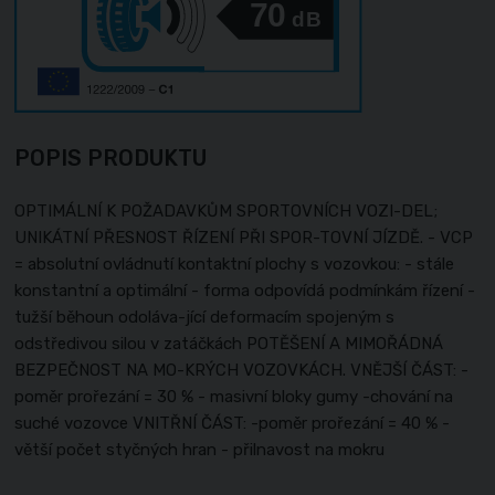
70
dB
POPIS PRODUKTU
OPTIMÁLNÍ K POŽADAVKŮM SPORTOVNÍCH VOZI-DEL;
UNIKÁTNÍ PŘESNOST ŘÍZENÍ PŘI SPOR-TOVNÍ JÍZDĚ. - VCP
= absolutní ovládnutí kontaktní plochy s vozovkou: - stále
konstantní a optimální - forma odpovídá podmínkám řízení -
tužší běhoun odoláva-jící deformacím spojeným s
odstředivou silou v zatáčkách POTĚŠENÍ A MIMOŘÁDNÁ
BEZPEČNOST NA MO-KRÝCH VOZOVKÁCH. VNĚJŠÍ ČÁST: -
poměr prořezání = 30 % - masivní bloky gumy -chování na
suché vozovce VNITŘNÍ ČÁST: -poměr prořezání = 40 % -
větší počet styčných hran - přilnavost na mokru