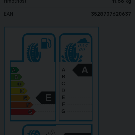
Hmotnost
11,66 kg
EAN
3528707620637
A
A
B
C
D
E
E
F
G