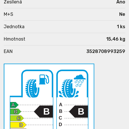
Zesílená
Ano
M+S
Ne
Jednotka
1 ks
Hmotnost
15,46 kg
EAN
3528708993259
A
B
B
B
C
D