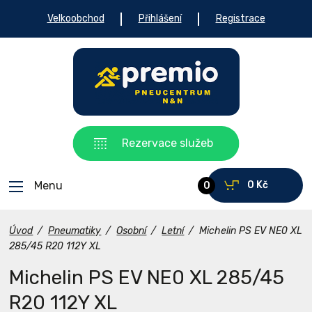
Velkoobchod
Přihlášení
Registrace
Rezervace služeb
Menu
0 Kč
0
Úvod
/
Pneumatiky
/
Osobní
/
Letní
/
Michelin PS EV NE0 XL
285/45 R20 112Y XL
Michelin PS EV NE0 XL 285/45
R20 112Y XL