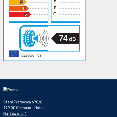
E
F
G
74
dB
Stará Přerovská 670/8
779 00 Olomouc - Holice
Najít na mapě