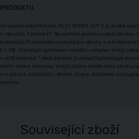
 PRODUKTU
etní pneumatika Michelin PILOT SPORT CUP 2 je skvělá sport
h okruzích formule F1. Na suchém povrchu nabízí skvělou r
m provozu.Pneumatika vyvinutá pro okruhy a schválená pro 
ti 2.0®- Pomalejší opotřebení vnějšího ramene- Vnější ramen
o větší odolnost / delší závodní životnostTechnologie dvou
 vnitřní straně běhounu• Vnější strana: molekulární struktu
m v ostrých zatáčkách.• Vnitřní strana: elastomer zvyšuje ko
povrchu.
Související zboží