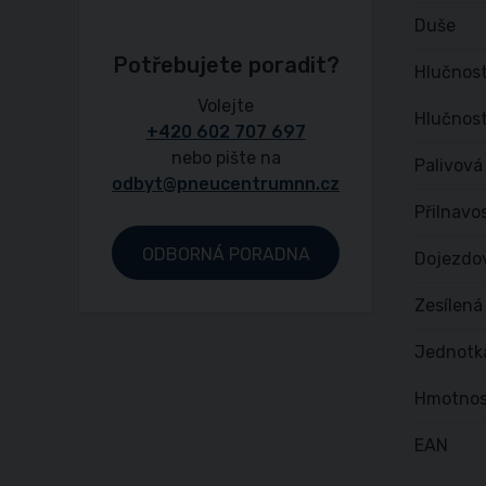
Duše
Potřebujete poradit?
Hlučnost
Volejte
Hlučnost
+420 602 707 697
nebo pište na
Palivová
odbyt@pneucentrumnn.cz
Přilnavo
ODBORNÁ PORADNA
Dojezdo
Zesílená
Jednotk
Hmotnos
EAN