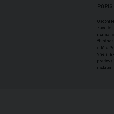
POPIS
Osobní l
závodníc
normální
životnos
oděru Pr
vnější a
předevší
mokrém 