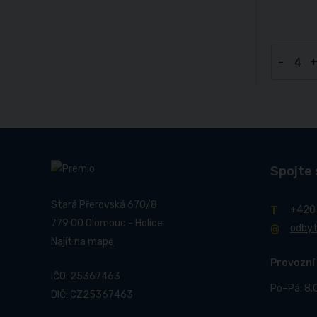
-
Spojte 
Stará Přerovská 670/8
+420
779 00 Olomouc - Holice
odby
Najít na mapě
Provozní
IČO: 25367463
Po–Pá: 8.
DIČ: CZ25367463