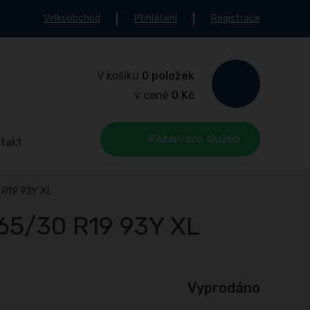
Velkoobchod
Přihlášení
Registrace
V košíku
0 položek
v ceně
0 Kč
Rezervace služeb
takt
 R19 93Y XL
65/30 R19 93Y XL
Vyprodáno