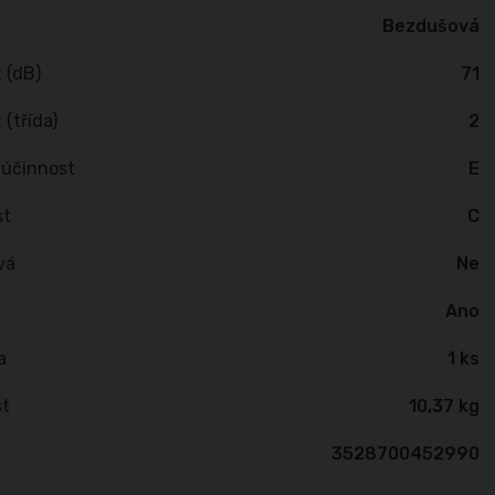
Bezdušová
 (dB)
71
 (třída)
2
 účinnost
E
st
C
vá
Ne
Ano
a
1 ks
t
10,37 kg
3528700452990