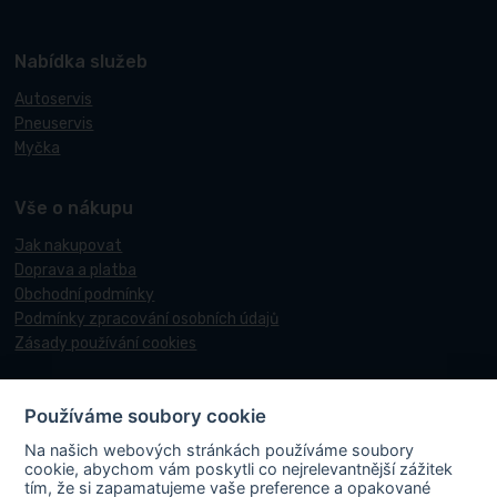
Nabídka služeb
Autoservis
Pneuservis
Myčka
Vše o nákupu
Jak nakupovat
Doprava a platba
Obchodní podmínky
Podmínky zpracování osobních údajů
Zásady používání cookies
Používáme soubory cookie
© 2017-2026 Pneucentrum N&N.
Na našich webových stránkách používáme soubory
Webové stránky realizoval
Matosoft
.
cookie, abychom vám poskytli co nejrelevantnější zážitek
tím, že si zapamatujeme vaše preference a opakované