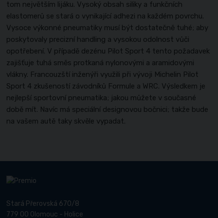
tom největším lijáku. Vysoký obsah siliky a funkčních
elastomerů se stará o vynikající adhezi na každém povrchu.
Vysoce výkonné pneumatiky musí být dostatečně tuhé; aby
poskytovaly precizní handling a vysokou odolnost vůči
opotřebení. V případě dezénu Pilot Sport 4 tento požadavek
zajišťuje tuhá směs protkaná nylonovými a aramidovými
vlákny. Francouzští inženýři využili při vývoji Michelin Pilot
Sport 4 zkušeností závodníků Formule a WRC. Výsledkem je
nejlepší sportovní pneumatika; jakou můžete v současné
době mít. Navíc má speciální designovou bočnici; takže bude
na vašem autě taky skvěle vypadat.
Stará Přerovská 670/8
779 00 Olomouc - Holice