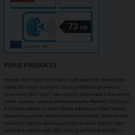
73
dB
POPIS PRODUKTU
Michelin Pilot Sport 4Poznáte rozdíl okamžitě. Neskutečně
dobře drží stopu na suchu. Oproti předchozí generaci se
nová verze Pilot Sport také výrazně zdokonalila v chování na
mokré vozovce. Výhody letní pneumatiky Michelin Pilot Sport
4 Precizní odezva na řízení Skvělá adheze na mokru Vysoký
kilometrový průběh Velmi krátká brzdná dráha. Dominantním
znamením tohoto dezénu jsou čtyři podélné drážky; které
spolehlivě odvádí vodu. Díky tomu je perfektně stabilní i v