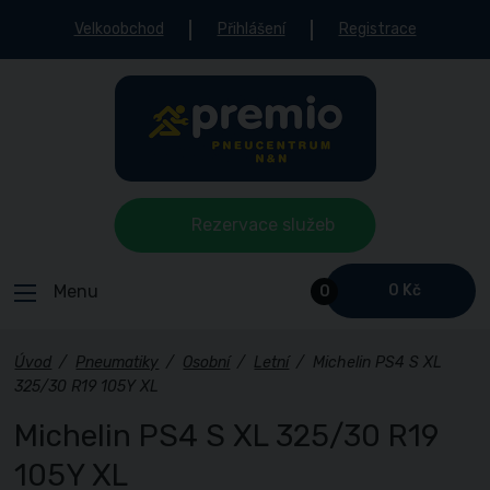
Velkoobchod
Přihlášení
Registrace
Rezervace služeb
Menu
0 Kč
0
Úvod
/
Pneumatiky
/
Osobní
/
Letní
/
Michelin PS4 S XL
325/30 R19 105Y XL
Michelin PS4 S XL 325/30 R19
105Y XL