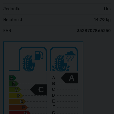
Jednotka
1 ks
Hmotnost
14,79 kg
EAN
3528707865250
A
A
B
C
C
D
E
F
G