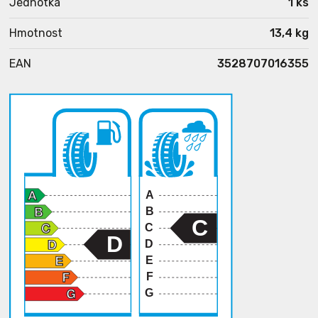
Jednotka
1 ks
Hmotnost
13,4 kg
EAN
3528707016355
A
B
C
C
D
D
E
F
G