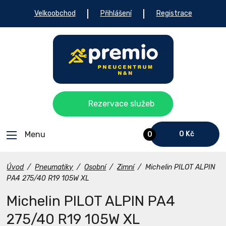
Velkoobchod
Přihlášení
Registrace
Rezervace služeb
Menu
0 Kč
0
Úvod
/
Pneumatiky
/
Osobní
/
Zimní
/
Michelin PILOT ALPIN
PA4 275/40 R19 105W XL
Michelin PILOT ALPIN PA4
275/40 R19 105W XL