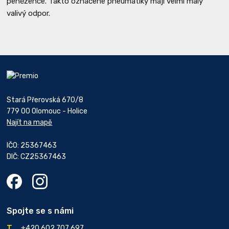
peněžence. Takto označené pneumatiky mají velmi malý
valivý odpor.
Stará Přerovská 670/8
779 00 Olomouc - Holice
Najít na mapě
IČO: 25367463
DIČ: CZ25367463
Spojte se s námi
+420 602 707 697