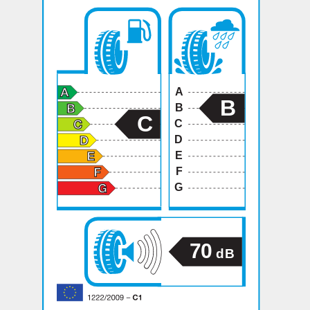
A
B
B
C
C
D
E
F
G
70
dB