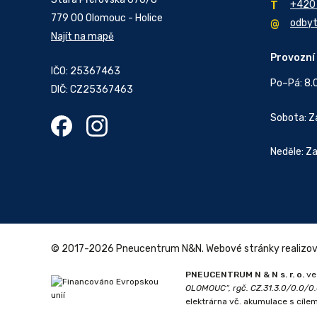
+420
779 00 Olomouc - Holice
odby
Najít na mapě
Provozní
IČO: 25367463
Po–Pá: 8.
DIČ: CZ25367463
Sobota: 
Neděle: Z
© 2017-2026 Pneucentrum N&N.
Webové stránky realizo
PNEUCENTRUM N & N s. r. o.
ve
OLOMOUC“, rgč. CZ.31.3.0/0.0/
elektrárna vč. akumulace s cíle