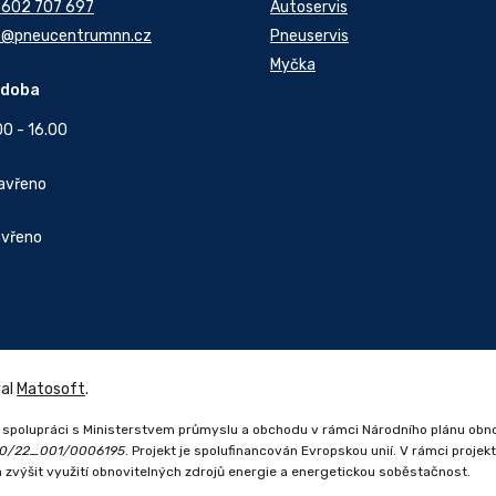
 602 707 697
Autoservis
t@pneucentrumnn.cz
Pneuservis
Myčka
 doba
00 - 16.00
Zavřeno
avřeno
val
Matosoft
.
 spolupráci s Ministerstvem průmyslu a obchodu v rámci Národního plánu obn
0.0/22_001/0006195
. Projekt je spolufinancován Evropskou unií. V rámci proje
m zvýšit využití obnovitelných zdrojů energie a energetickou soběstačnost.