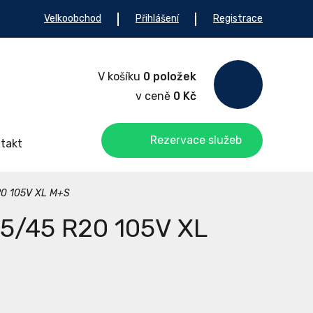
Velkoobchod
Přihlášení
Registrace
V košíku
0 položek
v ceně
0 Kč
Rezervace služeb
takt
20 105V XL M+S
55/45 R20 105V XL