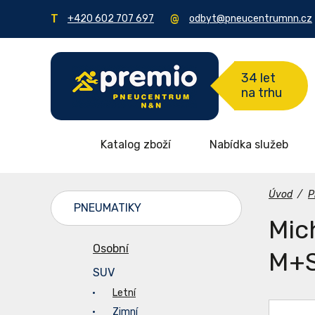
+420 602 707 697
odbyt@pneucentrumnn.cz
34 let
na trhu
Katalog zboží
Nabídka služeb
Úvod
/
P
PNEUMATIKY
Mic
Osobní
M+
SUV
Letní
Zimní