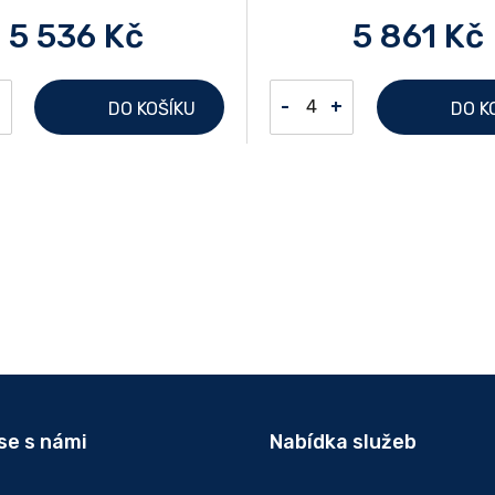
5 536 Kč
5 861 Kč
+
-
+
DO KOŠÍKU
DO K
se s námi
Nabídka služeb