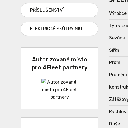
SPECI
PŘÍSLUŠENSTVÍ
Výrobce
Typ vozi
ELEKTRICKÉ SKÚTRY NIU
Sezóna
Šířka
Autorizované místo
Profil
pro 4Fleet partnery
Průměr d
Konstru
Zátěžov
Rychlost
Duše