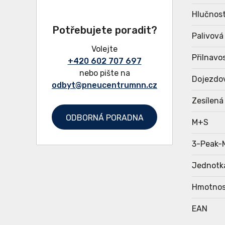
Hlučnost
Potřebujete poradit?
Palivová
Volejte
Přilnavo
+420 602 707 697
nebo pište na
Dojezdo
odbyt@pneucentrumnn.cz
Zesílená
ODBORNÁ PORADNA
M+S
3-Peak-
Jednotk
Hmotnos
EAN