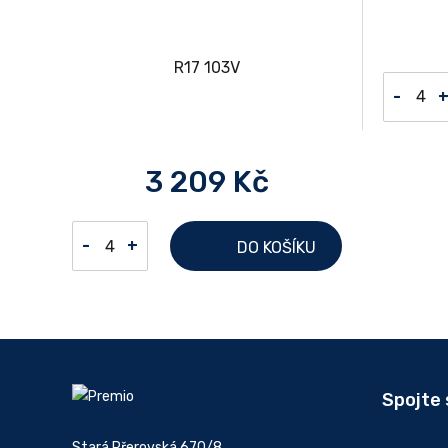
-
3 209 Kč
-
+
DO KOŠÍKU
Spojte 
Stará Přerovská 670/8