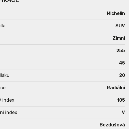
FIKACE
Michelin
dla
SUV
Zimní
255
45
isku
20
kce
Radiální
ý index
105
ní index
V
Bezdušová