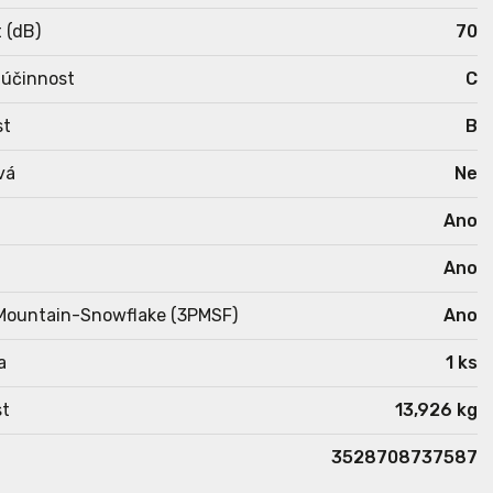
 (dB)
70
 účinnost
C
st
B
vá
Ne
Ano
Ano
Mountain-Snowflake (3PMSF)
Ano
a
1 ks
t
13,926 kg
3528708737587