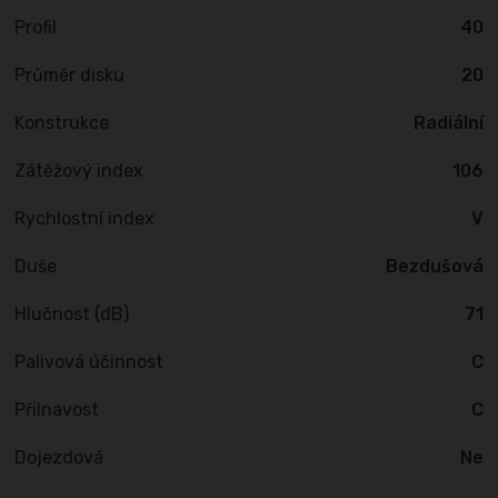
Profil
40
Průměr disku
20
Konstrukce
Radiální
Zátěžový index
106
Rychlostní index
V
Duše
Bezdušová
Hlučnost (dB)
71
Palivová účinnost
C
Přilnavost
C
Dojezdová
Ne