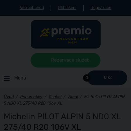
Velkoobchod
Přihlášení
Registrace
Rezervace služeb
Menu
0 Kč
0
Úvod
/
Pneumatiky
/
Osobní
/
Zimní
/
Michelin PILOT ALPIN
5 ND0 XL 275/40 R20 106V XL
Michelin PILOT ALPIN 5 ND0 XL
275/40 R20 106V XL