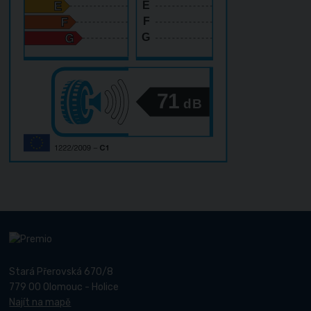
E
F
G
71
dB
Stará Přerovská 670/8
779 00 Olomouc - Holice
Najít na mapě