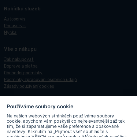
Nabídka služeb
Autoservis
Pneuservis
Myčka
Vše o nákupu
Jak nakupovat
Doprava a platba
Obchodní podmínky
Podmínky zpracování osobních údajů
Zásady používání cookies
Používáme soubory cookie
© 2017-2026 Pneucentrum N&N.
Na našich webových stránkách používáme soubory
Webové stránky realizoval
Matosoft
.
cookie, abychom vám poskytli co nejrelevantnější zážitek
tím, že si zapamatujeme vaše preference a opakované
návštěvy. Kliknutím na „Přijmout vše“ souhlasíte s
používáním VŠECH souborů cookie. Můžete však navštívit