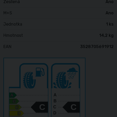
Zesílená
Ano
M+S
Ano
Jednotka
1 ks
Hmotnost
14,2 kg
EAN
3528705691912
A
B
C
C
C
D