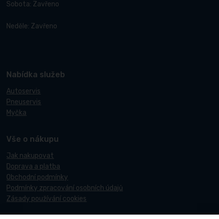
Sobota: Zavřeno
Neděle: Zavřeno
Nabídka služeb
Autoservis
Pneuservis
Myčka
Vše o nákupu
Jak nakupovat
Doprava a platba
Obchodní podmínky
Podmínky zpracování osobních údajů
Zásady používání cookies