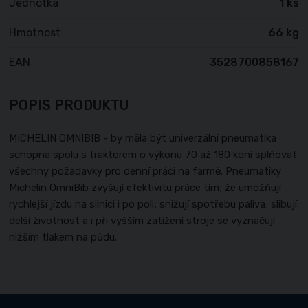
Jednotka
1 ks
Hmotnost
66 kg
EAN
3528700858167
POPIS PRODUKTU
MICHELIN OMNIBIB - by měla být univerzální pneumatika
schopna spolu s traktorem o výkonu 70 až 180 koní splňovat
všechny požadavky pro denní práci na farmě. Pneumatiky
Michelin OmniBib zvyšují efektivitu práce tím; že umožňují
rychlejší jízdu na silnici i po poli; snižují spotřebu paliva; slibují
delší životnost a i při vyšším zatížení stroje se vyznačují
nižším tlakem na půdu.