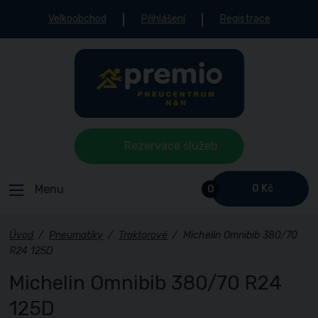
Velkoobchod
Přihlášení
Registrace
Rezervace služeb
Menu
0 Kč
0
Úvod
/
Pneumatiky
/
Traktorové
/
Michelin Omnibib 380/70
R24 125D
Michelin Omnibib 380/70 R24
125D