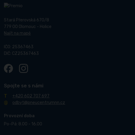
Stará Přerovská 670/8
779 00 Olomouc - Holice
Najít na mapě
IČO: 25367463
DIČ: CZ25367463
Spojte se s námi
+420 602 707 697
odbyt@pneucentrumnn.cz
Provozní doba
Po–Pá: 8.00 - 16.00