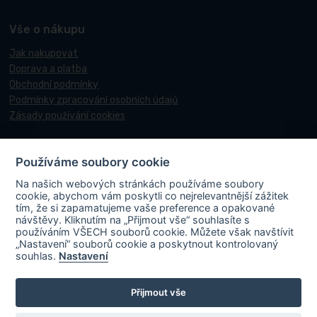
Vše o nákupu
Jak nakupovat
Doprava a platba
Obchodní podmínky
Podmínky zpracování osobních údajů
Zásady používání cookies
Používáme soubory cookie
© 2017-2026 Pneucentrum N&N.
Na našich webových stránkách používáme soubory
Webové stránky realizoval
Matosoft
.
cookie, abychom vám poskytli co nejrelevantnější zážitek
tím, že si zapamatujeme vaše preference a opakované
návštěvy. Kliknutím na „Přijmout vše“ souhlasíte s
používáním VŠECH souborů cookie. Můžete však navštívit
„Nastavení“ souborů cookie a poskytnout kontrolovaný
PNEUCENTRUM N & N s. r. o.
ve spolupráci s Ministerstvem průmyslu a
souhlas.
Nastavení
obchodu v rámci Národního plánu obnovy účastní projektu s názvem
„FVE-PNEUCENTRUM NN-OLOMOUC“, rgč.
Přijmout vše
CZ.31.3.0/0.0/0.0/22_001/0006195
. Projekt je spolufinancován
Evropskou unií. V rámci projektu byla na střechu místa podnikání