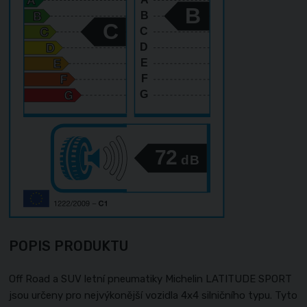
B
B
C
C
D
E
F
G
72
dB
POPIS PRODUKTU
Off Road a SUV letní pneumatiky Michelin LATITUDE SPORT
jsou určeny pro nejvýkonější vozidla 4x4 silničního typu. Tyto