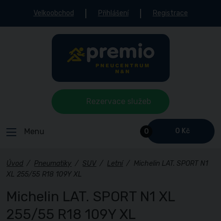
Velkoobchod
Přihlášení
Registrace
Rezervace služeb
Menu
0 Kč
0
Úvod
/
Pneumatiky
/
SUV
/
Letní
/
Michelin LAT. SPORT N1
XL 255/55 R18 109Y XL
Michelin LAT. SPORT N1 XL
255/55 R18 109Y XL