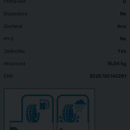
Přilnavost
B
Dojezdová
Ne
Zesílená
Ano
M+S
Ne
Jednotka
1 ks
Hmotnost
15,04 kg
EAN
3528705140281
A