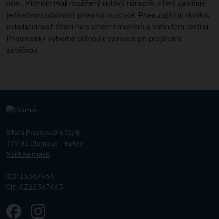
pneu Michelin mají rozšířený nulový nárazník; který zaručuje
jedinečnou odolnost pneu na vozovce. Pneu zajišťují skvělou
ovladatelnost řízení na suchém i mokrém a bahnitém terénu.
Pneumatiky výborně přilnou k vozovce při projíždění
zatáčkou.
Stará Přerovská 670/8
779 00 Olomouc - Holice
Najít na mapě
IČO: 25367463
DIČ: CZ25367463