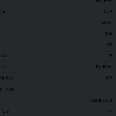
Michelin
dla
SUV
Letní
235
60
isku
18
kce
Radiální
ý index
107
ní index
H
Bezdušová
 (dB)
71