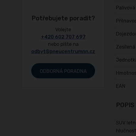
Palivová
Potřebujete poradit?
Přilnavo
Volejte
Dojezdo
+420 602 707 697
nebo pište na
Zesílená
odbyt@pneucentrumnn.cz
Jednotk
ODBORNÁ PORADNA
Hmotnos
EAN
POPIS
SUV letn
hlučnost;