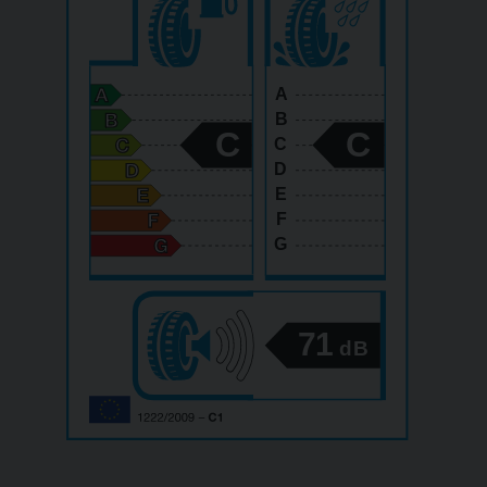
A
B
C
C
C
D
E
F
G
71
dB