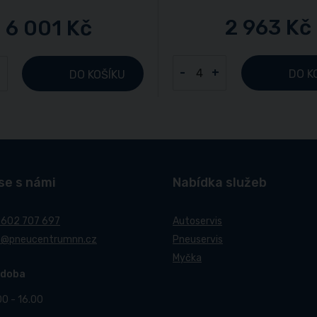
2 963 Kč
6 001 Kč
-
+
+
DO K
DO KOŠÍKU
se s námi
Nabídka služeb
 602 707 697
Autoservis
t@pneucentrumnn.cz
Pneuservis
Myčka
 doba
00 - 16.00