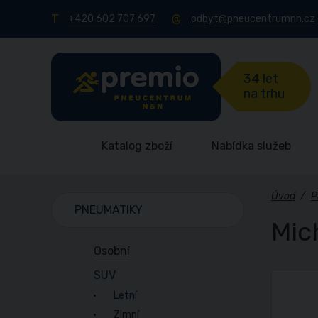
+420 602 707 697
odbyt@pneucentrumnn.cz
34 let
na trhu
Katalog zboží
Nabídka služeb
Úvod
/
P
PNEUMATIKY
Mic
Osobní
SUV
Letní
Zimní