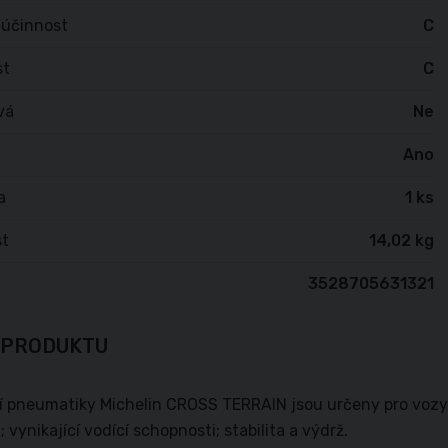
 účinnost
C
st
C
vá
Ne
Ano
a
1 ks
t
14,02 kg
3528705631321
 PRODUKTU
í pneumatiky Michelin CROSS TERRAIN jsou určeny pro vozy S
 vynikající vodící schopnosti; stabilita a výdrž.