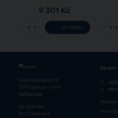
9 301 Kč
-
+
-
DO KOŠÍKU
Spojte 
Stará Přerovská 670/8
+420
779 00 Olomouc - Holice
odby
Najít na mapě
Provozní
IČO: 25367463
Po–Pá: 8.
DIČ: CZ25367463