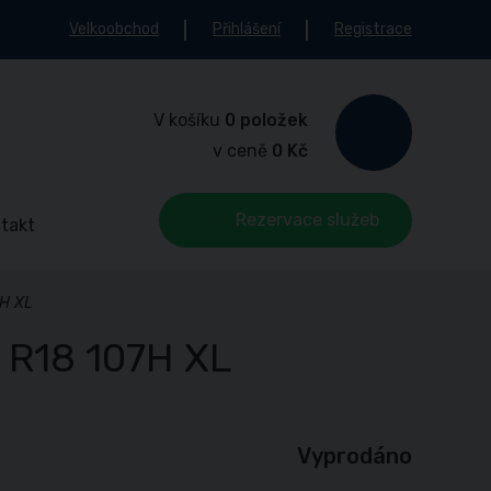
Velkoobchod
Přihlášení
Registrace
V košíku
0 položek
v ceně
0 Kč
Rezervace služeb
takt
7H XL
 R18 107H XL
Vyprodáno