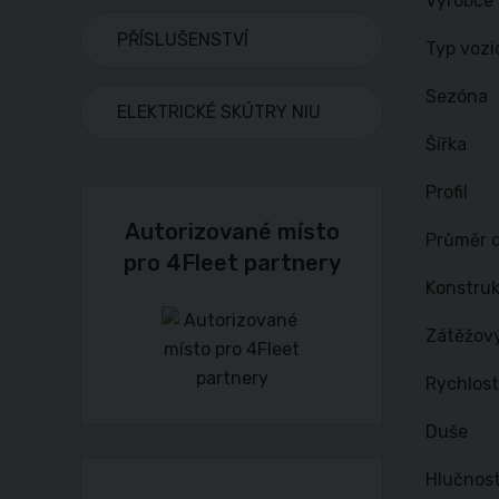
Výrobce
PŘÍSLUŠENSTVÍ
Typ vozi
Sezóna
ELEKTRICKÉ SKÚTRY NIU
Šířka
Profil
Autorizované místo
Průměr d
pro 4Fleet partnery
Konstru
Zátěžov
Rychlost
Duše
Hlučnost