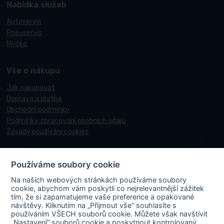
Nabídka služeb
Autoservis
Pneuservis
Myčka
Vše o nákupu
Jak nakupovat
Doprava a platba
Obchodní podmínky
Podmínky zpracování osobních údajů
Zásady používání cookies
Používáme soubory cookie
© 2017-2026 Pneucentrum N&N.
Na našich webových stránkách používáme soubory
Webové stránky realizoval
Matosoft
.
cookie, abychom vám poskytli co nejrelevantnější zážitek
tím, že si zapamatujeme vaše preference a opakované
návštěvy. Kliknutím na „Přijmout vše“ souhlasíte s
používáním VŠECH souborů cookie. Můžete však navštívit
„Nastavení“ souborů cookie a poskytnout kontrolovaný