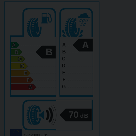
A
A
B
B
C
D
E
F
G
70
dB