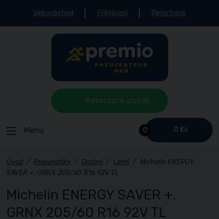
Velkoobchod
Přihlášení
Registrace
Rezervace služeb
Menu
0 Kč
0
Úvod
/
Pneumatiky
/
Osobní
/
Letní
/
Michelin ENERGY
SAVER +. GRNX 205/60 R16 92V TL
Michelin ENERGY SAVER +.
GRNX 205/60 R16 92V TL