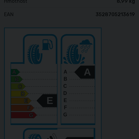
Hmotnost
8,99 kg
EAN
3528705213619
A
A
B
C
D
E
E
F
G