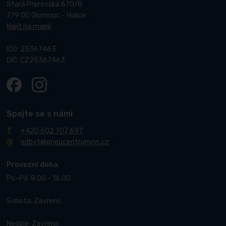
Stará Přerovská 670/8
779 00 Olomouc - Holice
Najít na mapě
IČO: 25367463
DIČ: CZ25367463
Spojte se s námi
+420 602 707 697
odbyt@pneucentrumnn.cz
Provozní doba
Po–Pá: 8.00 - 16.00
Sobota: Zavřeno
Neděle: Zavřeno