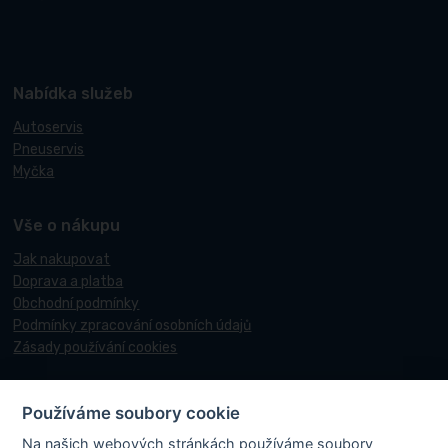
Nabídka služeb
Autoservis
Pneuservis
Myčka
Vše o nákupu
Jak nakupovat
Doprava a platba
Obchodní podmínky
Podmínky zpracování osobních údajů
Zásady používání cookies
Používáme soubory cookie
© 2017-2026 Pneucentrum N&N.
Na našich webových stránkách používáme soubory
Webové stránky realizoval
Matosoft
.