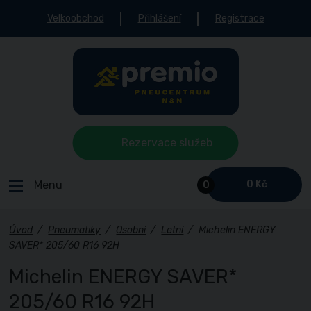
Velkoobchod
Přihlášení
Registrace
Rezervace služeb
Menu
0 Kč
0
Úvod
/
Pneumatiky
/
Osobní
/
Letní
/
Michelin ENERGY
SAVER* 205/60 R16 92H
Michelin ENERGY SAVER*
205/60 R16 92H