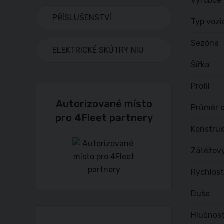
Výrobce
PŘÍSLUŠENSTVÍ
Typ vozi
Sezóna
ELEKTRICKÉ SKÚTRY NIU
Šířka
Profil
Autorizované místo
Průměr d
pro 4Fleet partnery
Konstru
Zátěžov
Rychlost
Duše
Hlučnost