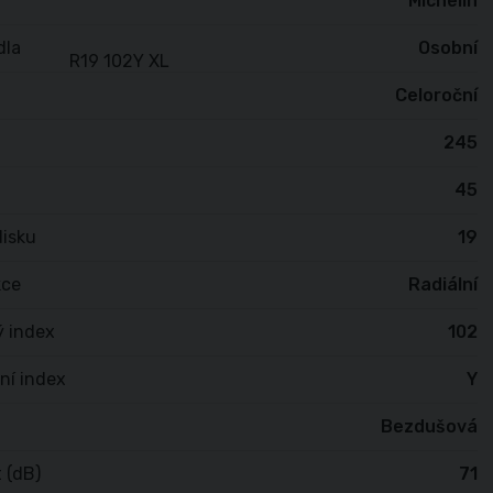
Michelin
dla
Osobní
Celoroční
245
45
isku
19
kce
Radiální
ý index
102
ní index
Y
Bezdušová
 (dB)
71