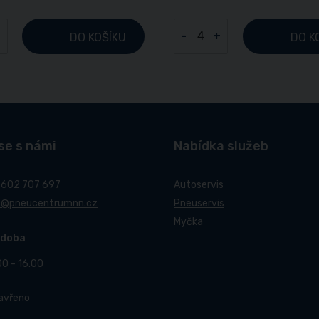
+
-
+
DO KOŠÍKU
DO K
se s námi
Nabídka služeb
 602 707 697
Autoservis
t@pneucentrumnn.cz
Pneuservis
Myčka
 doba
00 - 16.00
Zavřeno