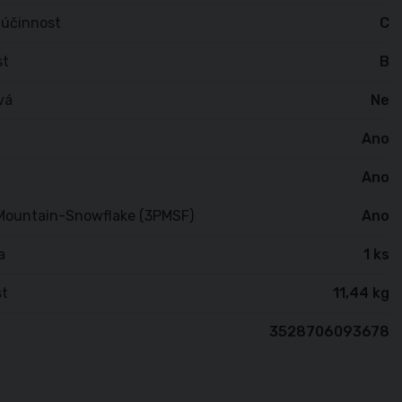
 účinnost
C
st
B
vá
Ne
Ano
Ano
Mountain-Snowflake (3PMSF)
Ano
a
1 ks
t
11,44 kg
3528706093678