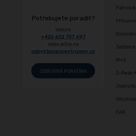
Palivová
Potřebujete poradit?
Přilnavo
Volejte
Dojezdo
+420 602 707 697
nebo pište na
Zesílená
odbyt@pneucentrumnn.cz
M+S
ODBORNÁ PORADNA
3-Peak-
Jednotk
Hmotnos
EAN