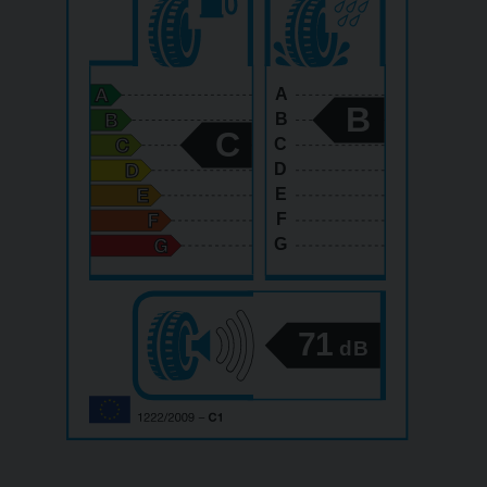
A
B
B
C
C
D
E
F
G
71
dB