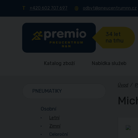
+420 602 707 697
odbyt@pneucentrumnn.cz
34 let
na trhu
Katalog zboží
Nabídka služeb
Úvod
/
P
PNEUMATIKY
Mic
Osobní
Letní
Zimní
Celoroční