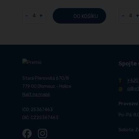
-
+
-
DO KOŠÍKU
Spojte 
Stará Přerovská 670/8
+420
779 00 Olomouc - Holice
odby
Najít na mapě
Provozní
IČO: 25367463
Po–Pá: 8.
DIČ: CZ25367463
Sobota: 