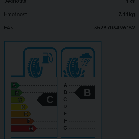
Jednotka
1 ks
Hmotnost
7,41 kg
EAN
3528703496182
A
B
B
C
C
D
E
F
G