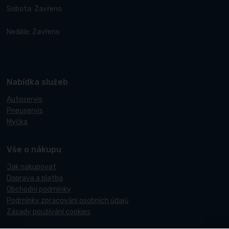
Sobota: Zavřeno
Neděle: Zavřeno
Nabídka služeb
Autoservis
Pneuservis
Myčka
Vše o nákupu
Jak nakupovat
Doprava a platba
Obchodní podmínky
Podmínky zpracování osobních údajů
Zásady používání cookies