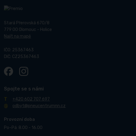
Stará Přerovská 670/8
779 00 Olomouc - Holice
Najít na mapě
IČO: 25367463
DIČ: CZ25367463
Spojte se s námi
+420 602 707 697
odbyt@pneucentrumnn.cz
Provozní doba
Po–Pá: 8.00 - 16.00