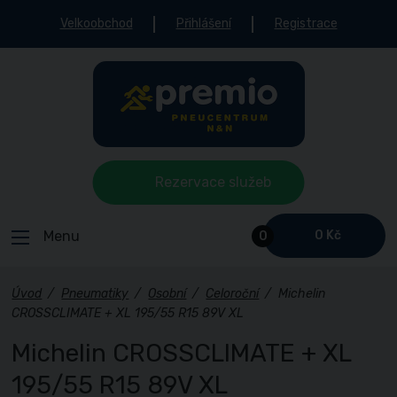
Velkoobchod
Přihlášení
Registrace
Rezervace služeb
Menu
0 Kč
0
Úvod
/
Pneumatiky
/
Osobní
/
Celoroční
/
Michelin
CROSSCLIMATE + XL 195/55 R15 89V XL
Michelin CROSSCLIMATE + XL
195/55 R15 89V XL