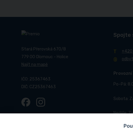
Spojte 
Stará Přerovská 670/8
+420
779 00 Olomouc - Holice
odby
Najít na mapě
Provozní
IČO: 25367463
Po–Pá: 8.
DIČ: CZ25367463
Sobota: 
Neděle: Z
Pou