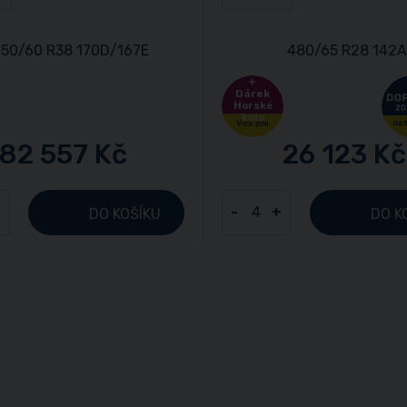
Dárek
Horské
kolo
82 557 Kč
26 123 Kč
+
-
+
DO KOŠÍKU
DO K