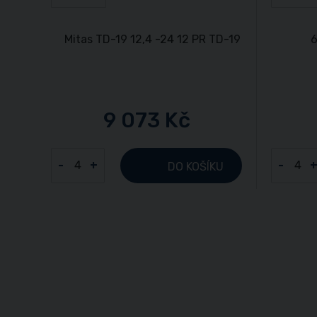
9 073 Kč
-
+
-
DO KOŠÍKU