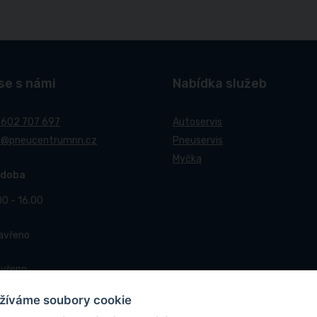
se s námi
Nabídka služeb
 602 707 697
Autoservis
t@pneucentrumnn.cz
Pneuservis
Myčka
 doba
00 - 16.00
Zavřeno
avřeno
žíváme soubory cookie