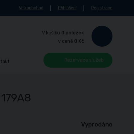
Velkoobchod
Přihlášení
Registrace
V košíku
0 položek
v ceně
0 Kč
Rezervace služeb
takt
 179A8
Vyprodáno