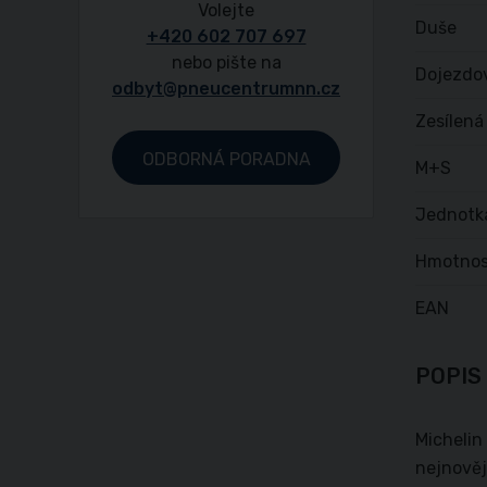
Volejte
Duše
+420 602 707 697
nebo pište na
Dojezdo
odbyt@pneucentrumnn.cz
Zesílená
ODBORNÁ PORADNA
M+S
Jednotk
Hmotnos
EAN
POPIS
Michelin
nejnověj