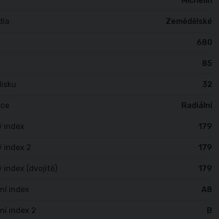
Michelin
dla
Zemědělské
680
85
isku
32
kce
Radiální
ý index
179
 index 2
179
 index (dvojitě)
179
ní index
A8
ní index 2
B