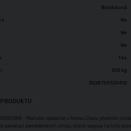
Bezdušová
vá
Ne
Ne
Ne
a
1 ks
t
302 kg
3528709320412
 PRODUKTU
 CEREXBIB - Michelin společně s firmou Claas; předním výr
ší generaci zemědělských strojů; která reaguje na tyto p