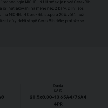
í technologie MICHELIN Ultraflex je nový CerexBib
při natlakování na méně než 2 bary. Díky lepší
hu má MICHELIN CerexBib stopu o 20% větší než
zet díky delší stopě CerexBib déle; protože se
Kenda
K513
A8
20.5x8.00-10 65A4/76A4
4PR