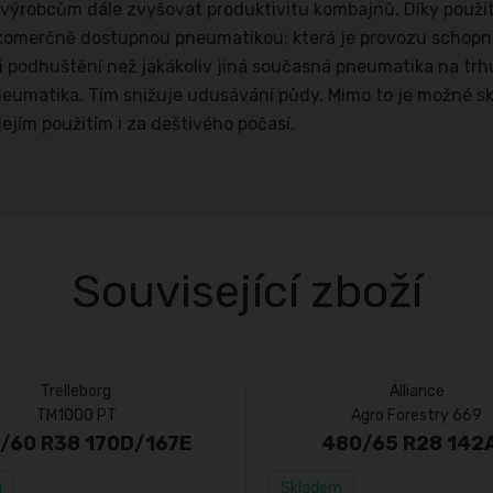
 výrobcům dále zvyšovat produktivitu kombajnů. Díky použit
komerčně dostupnou pneumatikou; která je provozu schopná 
 podhuštění než jakákoliv jiná současná pneumatika na tr
eumatika. Tím snižuje udusávání půdy. Mimo to je možné sklí
jejím použitím i za deštivého počasí.
Související zboží
Trelleborg
Alliance
TM1000 PT
Agro Forestry 669
/60 R38 170D/167E
480/65 R28 142
m
Skladem