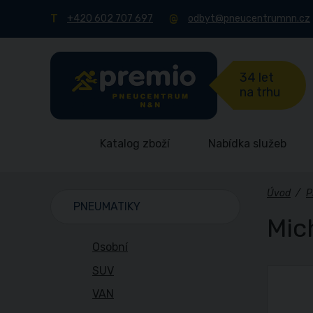
+420 602 707 697
odbyt@pneucentrumnn.cz
34 let
na trhu
Katalog zboží
Nabídka služeb
Úvod
/
P
PNEUMATIKY
Mic
Osobní
SUV
VAN