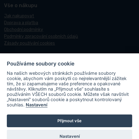
Vše o nákupu
Jak nakupovat
Doprava a platba
Obchodní podmínky
Podmínky zpracování osobních údajů
Zásady používání cookies
Používáme soubory cookie
© 2017-2026 Pneucentrum N&N.
Na našich webových stránkách používáme soubory
Webové stránky realizoval
Matosoft
.
cookie, abychom vám poskytli co nejrelevantnější zážitek
tím, že si zapamatujeme vaše preference a opakované
návštěvy. Kliknutím na „Přijmout vše“ souhlasíte s
používáním VŠECH souborů cookie. Můžete však navštívit
„Nastavení“ souborů cookie a poskytnout kontrolovaný
PNEUCENTRUM N & N s. r. o.
ve spolupráci s Ministerstvem průmyslu a
souhlas.
Nastavení
obchodu v rámci Národního plánu obnovy účastní projektu s názvem
„FVE-PNEUCENTRUM NN-OLOMOUC“, rgč.
Přijmout vše
CZ.31.3.0/0.0/0.0/22_001/0006195
. Projekt je spolufinancován
Evropskou unií. V rámci projektu byla na střechu místa podnikání
instalována fotovoltaická elektrárna vč. akumulace s cílem zvýšit využití
Nastavení
obnovitelných zdrojů energie a energetickou soběstačnost.