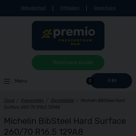
Velkoobchod
Přihlášení
Registrace
Rezervace služeb
Menu
0 Kč
0
Úvod
/
Pneumatiky
/
Zemědělské
/
Michelin BibSteel Hard
Surface 260/70 R16.5 129A8
Michelin BibSteel Hard Surface
260/70 R16.5 129A8