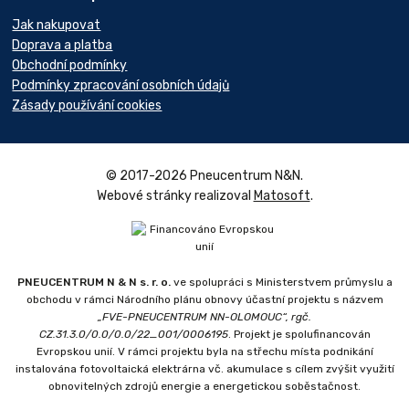
Jak nakupovat
Doprava a platba
Obchodní podmínky
Podmínky zpracování osobních údajů
Zásady používání cookies
© 2017-2026 Pneucentrum N&N.
Webové stránky realizoval
Matosoft
.
PNEUCENTRUM N & N s. r. o.
ve spolupráci s Ministerstvem průmyslu a
obchodu v rámci Národního plánu obnovy účastní projektu s názvem
„FVE-PNEUCENTRUM NN-OLOMOUC“, rgč.
CZ.31.3.0/0.0/0.0/22_001/0006195
. Projekt je spolufinancován
Evropskou unií. V rámci projektu byla na střechu místa podnikání
instalována fotovoltaická elektrárna vč. akumulace s cílem zvýšit využití
obnovitelných zdrojů energie a energetickou soběstačnost.