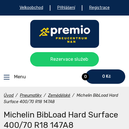
Velkoobchod
Přihlášení
Registrace
Rezervace služeb
Menu
0 Kč
0
Úvod
/
Pneumatiky
/
Zemědělské
/
Michelin BibLoad Hard
Surface 400/70 R18 147A8
Michelin BibLoad Hard Surface
400/70 R18 147A8