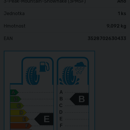
3-Peak-Mountain-Snowflake (3PMSF)
Ano
Jednotka
1 ks
Hmotnost
9,092 kg
EAN
3528702630433
A
B
B
C
D
E
E
F