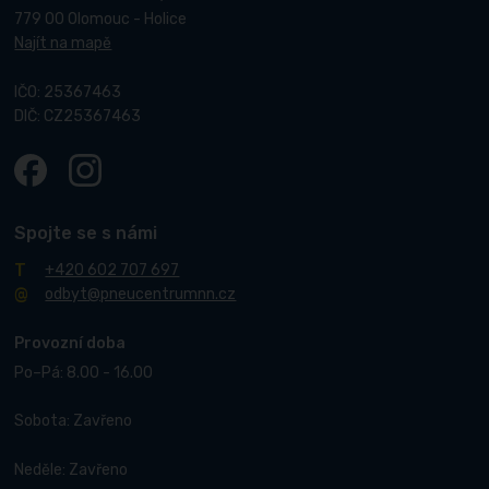
779 00 Olomouc - Holice
Najít na mapě
IČO: 25367463
DIČ: CZ25367463
Spojte se s námi
+420 602 707 697
odbyt@pneucentrumnn.cz
Provozní doba
Po–Pá: 8.00 - 16.00
Sobota: Zavřeno
Neděle: Zavřeno