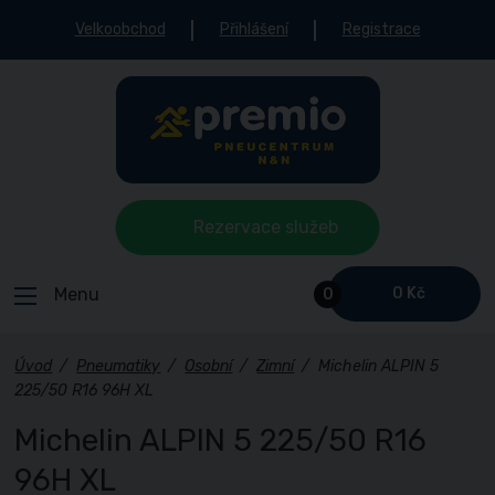
Velkoobchod
Přihlášení
Registrace
Rezervace služeb
Menu
0 Kč
0
Úvod
/
Pneumatiky
/
Osobní
/
Zimní
/
Michelin ALPIN 5
225/50 R16 96H XL
Michelin ALPIN 5 225/50 R16
96H XL