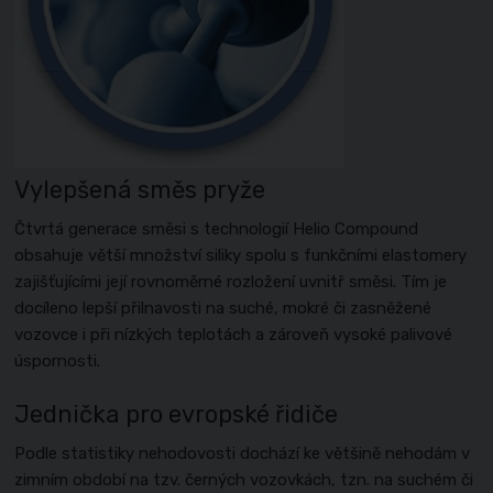
Vylepšená směs pryže
Čtvrtá generace směsi s technologií Helio Compound
obsahuje větší množství siliky spolu s funkčními elastomery
zajišťujícími její rovnoměrné rozložení uvnitř směsi. Tím je
docíleno lepší přilnavosti na suché, mokré či zasněžené
vozovce i při nízkých teplotách a zároveň vysoké palivové
úspornosti.
Jednička pro evropské řidiče
Podle statistiky nehodovosti dochází ke většině nehodám v
zimním období na tzv. černých vozovkách, tzn. na suchém či