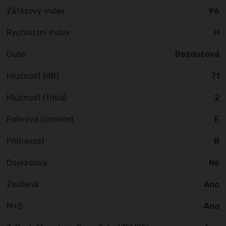
Zátěžový index
96
Rychlostní index
H
Duše
Bezdušová
Hlučnost (dB)
71
Hlučnost (třída)
2
Palivová účinnost
E
Přilnavost
B
Dojezdová
Ne
Zesílená
Ano
M+S
Ano