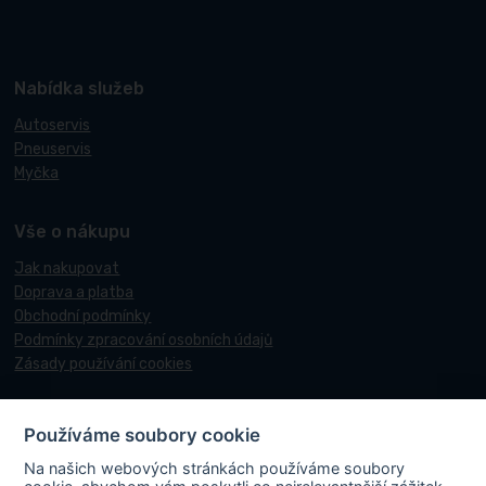
Nabídka služeb
Autoservis
Pneuservis
Myčka
Vše o nákupu
Jak nakupovat
Doprava a platba
Obchodní podmínky
Podmínky zpracování osobních údajů
Zásady používání cookies
Používáme soubory cookie
© 2017-2026 Pneucentrum N&N.
Na našich webových stránkách používáme soubory
Webové stránky realizoval
Matosoft
.