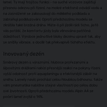
lamel. Ty mají trojitou funkci - na suché vozovce zajišťují
přesnou odezvu při řízení, na mokré efektivně odvádí vodu a
na zasněžené se zakousávají do měkkého podkladu a
zabraňují podkluzování. Oproti předchozímu modelu se
zkrátila také brzdná dráha. Máte-li při jízdě rádi ticho, jistě
vás potěší, že komfortu jízdy byla věnována patřičná
důležitost. Výrobce jednotlivé bloky dezénu upravil tak, aby
se snížily vibrace, a docílil tak překvapivě tichého efektu.
Inovovaný dezén
Směrový dezén s výraznými, hluboce prořezanými a
šípovitými drážkami nabízí přesnější reakci na pokyny řízení,
vyšší odolnost proti aquaplaningu a efektivnější záběr na
sněhu. Lamely navíc prochází celou hloubkou běhounu, takže
vám pneumatika nabídne stejné vlastnosti po celou dobu
své životnosti. Oproti předchozímu modelu Alpin A4 se
počet lamel zvýšil o 14%.