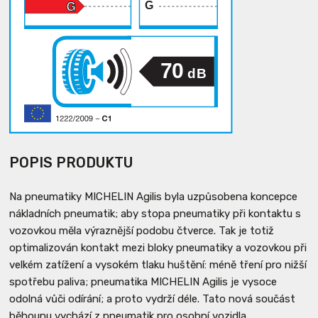
G
70
dB
POPIS PRODUKTU
Na pneumatiky MICHELIN Agilis byla uzpůsobena koncepce
nákladních pneumatik; aby stopa pneumatiky při kontaktu s
vozovkou měla výraznější podobu čtverce. Tak je totiž
optimalizován kontakt mezi bloky pneumatiky a vozovkou při
velkém zatížení a vysokém tlaku huštění: méně tření pro nižší
spotřebu paliva; pneumatika MICHELIN Agilis je vysoce
odolná vůči odírání; a proto vydrží déle. Tato nová součást
běhounu vychází z pneumatik pro osobní vozidla.