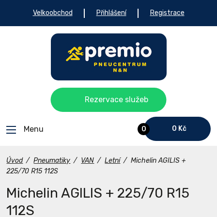
Velkoobchod
Přihlášení
Registrace
Rezervace služeb
Menu
0 Kč
0
Úvod
/
Pneumatiky
/
VAN
/
Letní
/
Michelin AGILIS +
225/70 R15 112S
Michelin AGILIS + 225/70 R15
112S