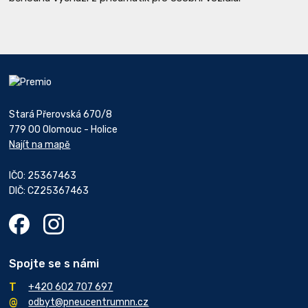
Stará Přerovská 670/8
779 00 Olomouc - Holice
Najít na mapě
IČO: 25367463
DIČ: CZ25367463
Spojte se s námi
+420 602 707 697
odbyt@pneucentrumnn.cz