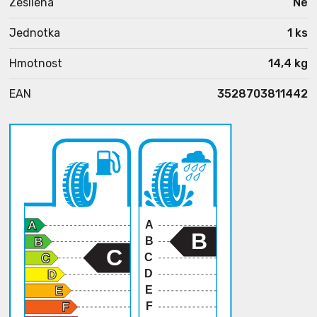
Zesílená
Ne
Jednotka
1 ks
Hmotnost
14,4 kg
EAN
3528703811442
A
B
B
C
C
D
E
F