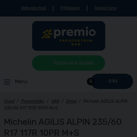
Velkoobchod
Přihlášení
Registrace
Rezervace služeb
Menu
0 Kč
0
Úvod
/
Pneumatiky
/
VAN
/
Zimní
/
Michelin AGILIS ALPIN
235/60 R17 117R 10PR M+S
Michelin AGILIS ALPIN 235/60
R17 117R 10PR M+S