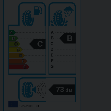
A
B
B
C
C
D
E
F
G
73
dB