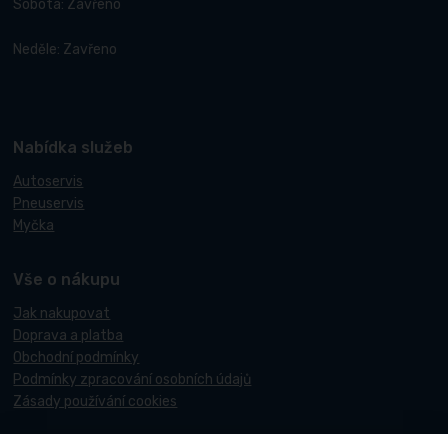
Sobota: Zavřeno
Neděle: Zavřeno
Nabídka služeb
Autoservis
Pneuservis
Myčka
Vše o nákupu
Jak nakupovat
Doprava a platba
Obchodní podmínky
Podmínky zpracování osobních údajů
Zásady používání cookies