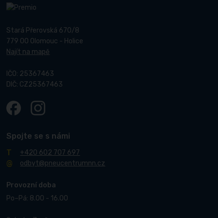
Stará Přerovská 670/8
779 00 Olomouc - Holice
Najít na mapě
IČO: 25367463
DIČ: CZ25367463
Spojte se s námi
+420 602 707 697
odbyt@pneucentrumnn.cz
Provozní doba
Po–Pá: 8.00 - 16.00