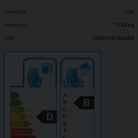
Jednotka
1 ks
Hmotnost
11,42 kg
EAN
3528706760488
A
B
B
C
D
D
E
F
G