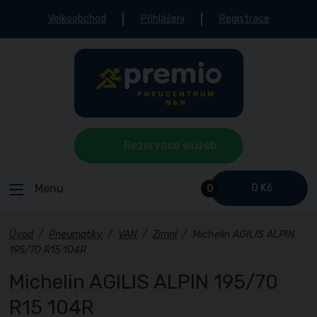
Velkoobchod
Přihlášení
Registrace
Rezervace služeb
Menu
0 Kč
0
Úvod
/
Pneumatiky
/
VAN
/
Zimní
/
Michelin AGILIS ALPIN
195/70 R15 104R
Michelin AGILIS ALPIN 195/70
R15 104R