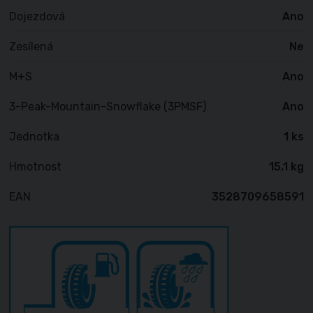
Dojezdová
Ano
Zesílená
Ne
M+S
Ano
3-Peak-Mountain-Snowflake (3PMSF)
Ano
Jednotka
1 ks
Hmotnost
15,1 kg
EAN
3528709658591