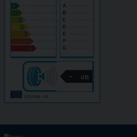
A
B
C
D
E
F
G
-
dB