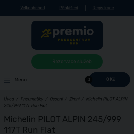
Velkoobchod
Přihlášení
Registrace
Rezervace služeb
Menu
0 Kč
0
Úvod
/
Pneumatiky
/
Osobní
/
Zimní
/
Michelin PILOT ALPIN
245/999 117T Run Flat
Michelin PILOT ALPIN 245/999
117T Run Flat