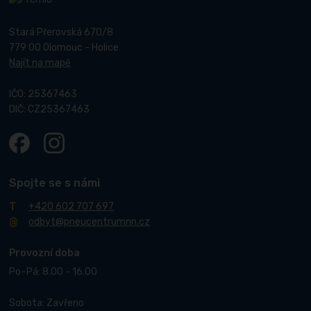
Stará Přerovská 670/8
779 00 Olomouc - Holice
Najít na mapě
IČO: 25367463
DIČ: CZ25367463
Spojte se s námi
+420 602 707 697
odbyt@pneucentrumnn.cz
Provozní doba
Po–Pá: 8.00 - 16.00
Sobota: Zavřeno