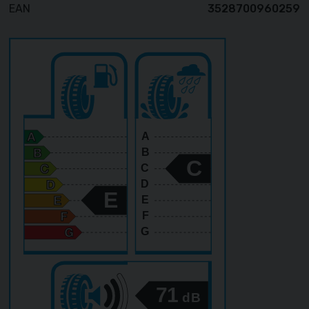
EAN
3528700960259
A
B
C
C
D
E
E
F
G
71
dB