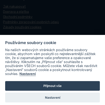
Jak nakupovat
Doprava a platba
Obchodní podmínky
Podmínky zpracování osobních údajů
Zásady používání cookies
Používáme soubory cookie
© 2017-2026 Pneucentrum N&N.
Na našich webových stránkách používáme soubory
Webové stránky realizoval
Matosoft
.
cookie, abychom vám poskytli co nejrelevantnější zážitek
tím, že si zapamatujeme vaše preference a opakované
návštěvy. Kliknutím na „Přijmout vše“ souhlasíte s
používáním VŠECH souborů cookie. Můžete však navštívit
„Nastavení“ souborů cookie a poskytnout kontrolovaný
PNEUCENTRUM N & N s. r. o.
ve spolupráci s Ministerstvem průmyslu a
souhlas.
Nastavení
obchodu v rámci Národního plánu obnovy účastní projektu s názvem
„FVE-PNEUCENTRUM NN-OLOMOUC“, rgč.
Přijmout vše
CZ.31.3.0/0.0/0.0/22_001/0006195
. Projekt je spolufinancován
Evropskou unií. V rámci projektu byla na střechu místa podnikání
instalována fotovoltaická elektrárna vč. akumulace s cílem zvýšit využití
Nastavení
obnovitelných zdrojů energie a energetickou soběstačnost.