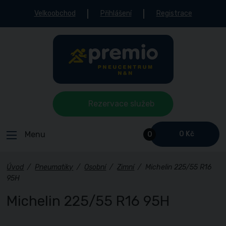
Velkoobchod
Přihlášení
Registrace
Rezervace služeb
Menu
0 Kč
0
Úvod
/
Pneumatiky
/
Osobní
/
Zimní
/
Michelin 225/55 R16
95H
Michelin 225/55 R16 95H