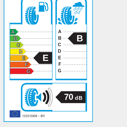
A
B
B
C
D
E
E
F
G
70
dB