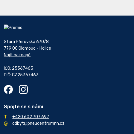
Stará Přerovská 670/8
779 00 Olomouc - Holice
Najít na mapě
IČO: 25367463
DIČ: CZ25367463
Spojte se s námi
+420 602 707 697
odbyt@pneucentrumnn.cz