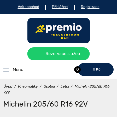
Velkoobchod
Přihlášení
Registrace
Rezervace služeb
Menu
0 Kč
0
Úvod
/
Pneumatiky
/
Osobní
/
Letní
/
Michelin 205/60 R16
92V
Michelin 205/60 R16 92V