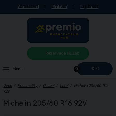
Velkoobchod
Přihlášení
Registrace
Rezervace služeb
Menu
0 Kč
0
Úvod
/
Pneumatiky
/
Osobní
/
Letní
/
Michelin 205/60 R16
92V
Michelin 205/60 R16 92V