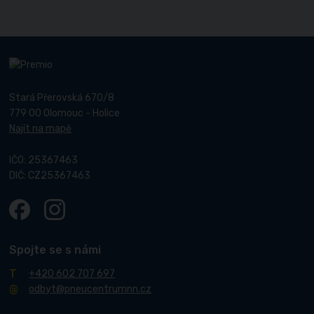
Stará Přerovská 670/8
779 00 Olomouc - Holice
Najít na mapě
IČO: 25367463
DIČ: CZ25367463
Spojte se s námi
+420 602 707 697
odbyt@pneucentrumnn.cz