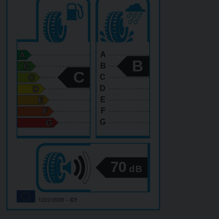
A
B
B
C
C
D
E
F
G
70
dB