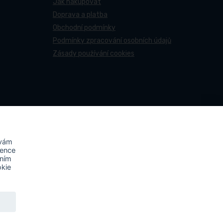
Jak nakupovat
Doprava a platba
Obchodní podmínky
Podmínky zpracování osobních údajů
Zásady používání cookies
 vám
rence
áním
okie
ovy účastní projektu s názvem
„FVE-PNEUCENTRUM NN-
ktu byla na střechu místa podnikání instalována fotovoltaická