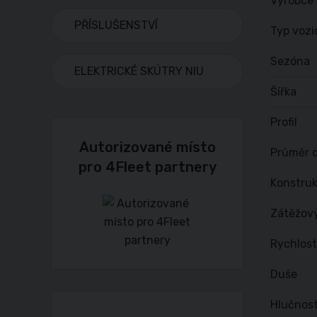
Výrobce
PŘÍSLUŠENSTVÍ
Typ vozi
Sezóna
ELEKTRICKÉ SKÚTRY NIU
Šířka
Profil
Autorizované místo
Průměr d
pro 4Fleet partnery
Konstru
Zátěžov
Rychlost
Duše
Hlučnost