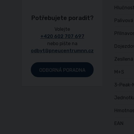
Hlučnost
Potřebujete poradit?
Palivová
Volejte
Přilnavo
+420 602 707 697
nebo pište na
Dojezdo
odbyt@pneucentrumnn.cz
Zesílená
ODBORNÁ PORADNA
M+S
3-Peak-
Jednotk
Hmotnos
EAN