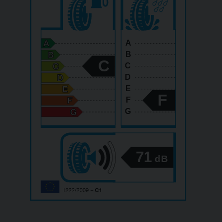
A
B
C
C
D
E
F
F
G
71
dB