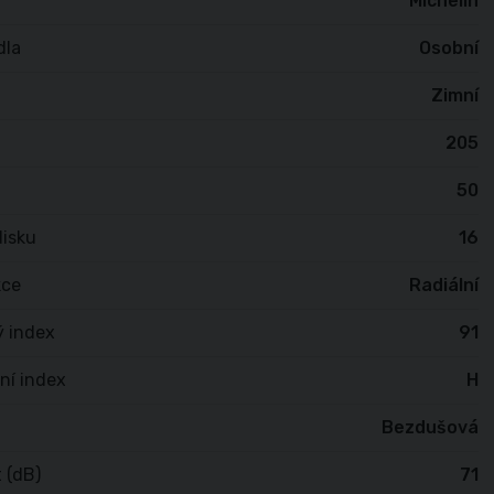
Michelin
dla
Osobní
Zimní
205
50
isku
16
kce
Radiální
ý index
91
ní index
H
Bezdušová
 (dB)
71