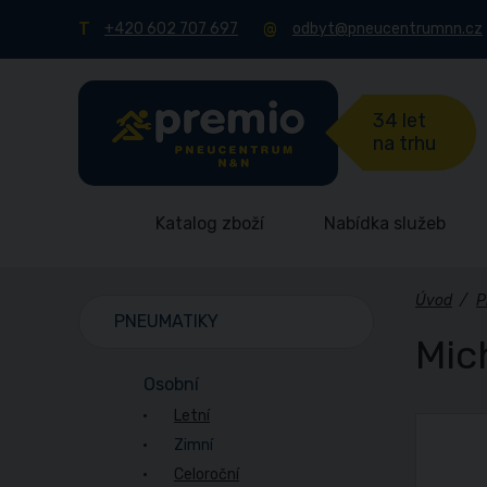
+420 602 707 697
odbyt@pneucentrumnn.cz
34 let
na trhu
Katalog zboží
Nabídka služeb
Úvod
/
P
PNEUMATIKY
Mic
Osobní
Letní
Zimní
Celoroční