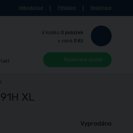
Velkoobchod
Přihlášení
Registrace
V košíku
0 položek
v ceně
0 Kč
Rezervace služeb
takt
XL
 91H XL
Vyprodáno