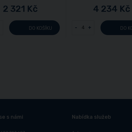
2 321 Kč
4 234 Kč
+
-
+
DO KOŠÍKU
DO K
se s námi
Nabídka služeb