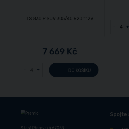
-
7 669 Kč
-
+
DO KOŠÍKU
Spojte 
Stará Přerovská 670/8