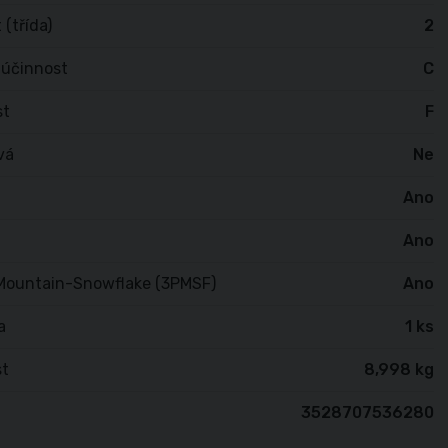
 (třída)
2
 účinnost
C
st
F
vá
Ne
Ano
Ano
Mountain-Snowflake (3PMSF)
Ano
a
1 ks
t
8,998 kg
3528707536280