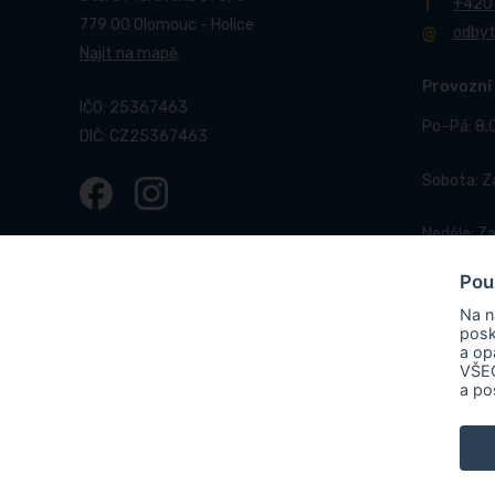
+420
779 00 Olomouc - Holice
odby
Najít na mapě
Provozní
IČO: 25367463
Po–Pá: 8.
DIČ: CZ25367463
Sobota: 
Neděle: Z
Pou
Na n
posk
a op
VŠEC
© 2017-2026 Pneucentrum N&N.
Webové stránky realizo
a po
PNEUCENTRUM N & N s. r. o.
ve
OLOMOUC“, rgč. CZ.31.3.0/0.0/
elektrárna vč. akumulace s cíle