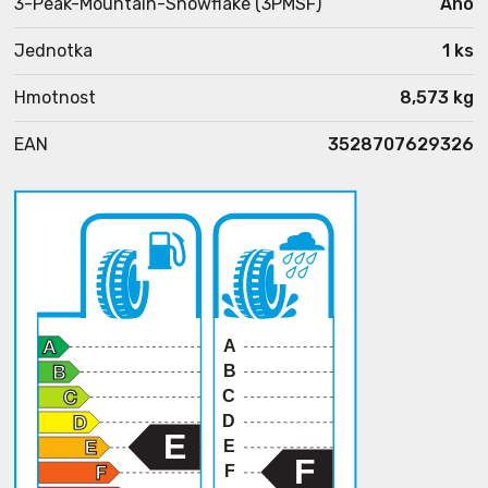
3-Peak-Mountain-Snowflake (3PMSF)
Ano
Jednotka
1 ks
Hmotnost
8,573 kg
EAN
3528707629326
A
B
C
D
E
E
F
F