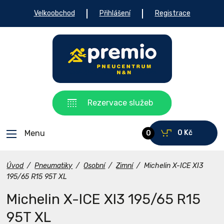
Velkoobchod
Přihlášení
Registrace
Rezervace služeb
Menu
0 Kč
0
Úvod
/
Pneumatiky
/
Osobní
/
Zimní
/
Michelin X-ICE XI3
195/65 R15 95T XL
Michelin X-ICE XI3 195/65 R15
95T XL