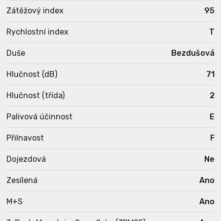
Zátěžový index
95
Rychlostní index
T
Duše
Bezdušová
Hlučnost (dB)
71
Hlučnost (třída)
2
Palivová účinnost
E
Přilnavost
F
Dojezdová
Ne
Zesílená
Ano
M+S
Ano