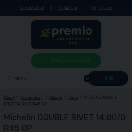
Velkoobchod
Přihlášení
Registrace
Rezervace služeb
Menu
0 Kč
0
Úvod
/
Pneumatiky
/
Osobní
/
Letní
/
Michelin DOUBLE
RIVET 14.00/0 R45 0P
Michelin DOUBLE RIVET 14.00/0
R45 0P