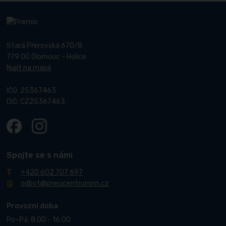
Stará Přerovská 670/8
779 00 Olomouc - Holice
Najít na mapě
IČO: 25367463
DIČ: CZ25367463
Spojte se s námi
+420 602 707 697
odbyt@pneucentrumnn.cz
Provozní doba
Po–Pá: 8.00 - 16.00