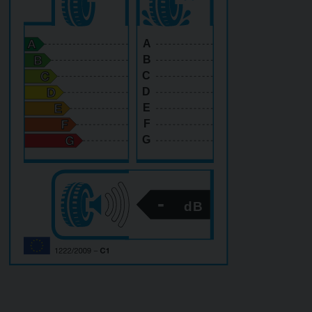
A
B
C
D
E
F
G
-
dB