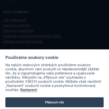
Vše o nákupu
Jak nakupovat
Doprava a platba
Obchodní podmínky
Podmínky zpracování osobních údajů
Zásady používání cookies
Používáme soubory cookie
© 2017-2026 Pneucentrum N&N.
Na našich webových stránkách používáme soubory
Webové stránky realizoval
Matosoft
.
cookie, abychom vám poskytli co nejrelevantnější zážitek
tím, že si zapamatujeme vaše preference a opakované
návštěvy. Kliknutím na „Přijmout vše“ souhlasíte s
používáním VŠECH souborů cookie. Můžete však navštívit
„Nastavení“ souborů cookie a poskytnout kontrolovaný
PNEUCENTRUM N & N s. r. o.
ve spolupráci s Ministerstvem průmyslu a
souhlas.
Nastavení
obchodu v rámci Národního plánu obnovy účastní projektu s názvem
„FVE-PNEUCENTRUM NN-OLOMOUC“, rgč.
Přijmout vše
CZ.31.3.0/0.0/0.0/22_001/0006195
. Projekt je spolufinancován
Evropskou unií. V rámci projektu byla na střechu místa podnikání