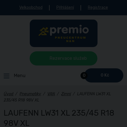
Velkoobchod
Přihlášení
Registrace
Rezervace služeb
Menu
0 Kč
0
Úvod
/
Pneumatiky
/
VAN
/
Zimní
/
LAUFENN LW31 XL
235/45 R18 98V XL
LAUFENN LW31 XL 235/45 R18
98V XL