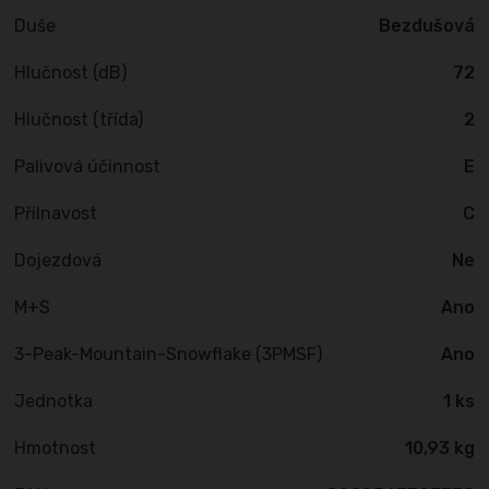
Duše
Bezdušová
Hlučnost (dB)
72
Hlučnost (třída)
2
Palivová účinnost
E
Přilnavost
C
Dojezdová
Ne
M+S
Ano
3-Peak-Mountain-Snowflake (3PMSF)
Ano
Jednotka
1 ks
Hmotnost
10,93 kg