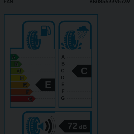
EAN
8808563395739
A
B
C
C
D
E
E
F
G
72
dB