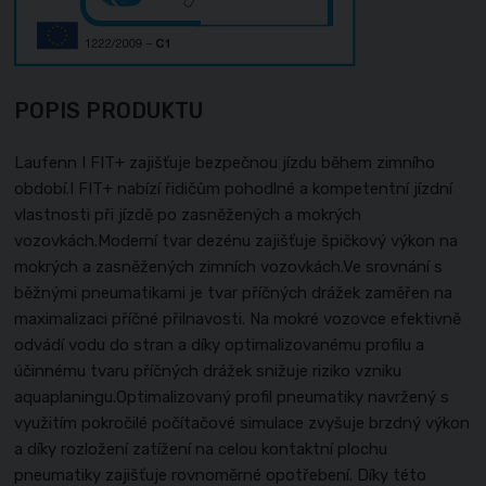
POPIS PRODUKTU
Laufenn I FIT+ zajišťuje bezpečnou jízdu během zimního
období.I FIT+ nabízí řidičům pohodlné a kompetentní jízdní
vlastnosti při jízdě po zasněžených a mokrých
vozovkách.Moderní tvar dezénu zajišťuje špičkový výkon na
mokrých a zasněžených zimních vozovkách.Ve srovnání s
běžnými pneumatikami je tvar příčných drážek zaměřen na
maximalizaci příčné přilnavosti. Na mokré vozovce efektivně
odvádí vodu do stran a díky optimalizovanému profilu a
účinnému tvaru příčných drážek snižuje riziko vzniku
aquaplaningu.Optimalizovaný profil pneumatiky navržený s
využitím pokročilé počítačové simulace zvyšuje brzdný výkon
a díky rozložení zatížení na celou kontaktní plochu
pneumatiky zajišťuje rovnoměrné opotřebení. Díky této