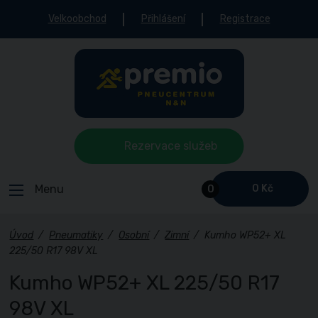
Velkoobchod
Přihlášení
Registrace
Rezervace služeb
Menu
0 Kč
0
Úvod
/
Pneumatiky
/
Osobní
/
Zimní
/
Kumho WP52+ XL
225/50 R17 98V XL
Kumho WP52+ XL 225/50 R17
98V XL