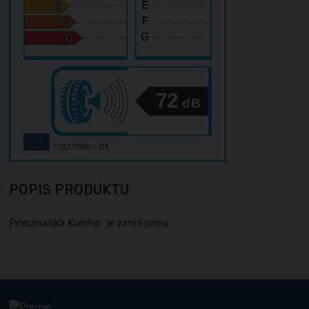
E
F
G
72
dB
POPIS PRODUKTU
Pneumatika Kumho je zimní pneu