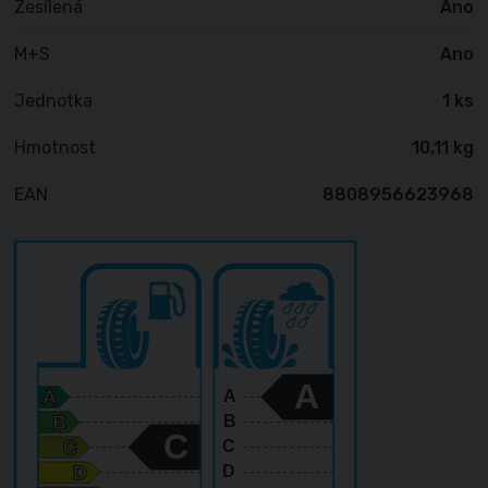
Zesílená
Ano
M+S
Ano
Jednotka
1 ks
Hmotnost
10,11 kg
EAN
8808956623968
A
A
B
C
C
D