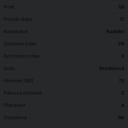
Profil
50
Průměr disku
17
Konstrukce
Radiální
Zátěžový index
98
Rychlostní index
V
Duše
Bezdušová
Hlučnost (dB)
72
Palivová účinnost
C
Přilnavost
A
Dojezdová
Ne