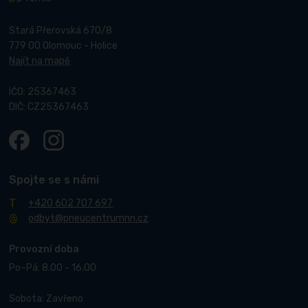
Stará Přerovská 670/8
779 00 Olomouc - Holice
Najít na mapě
IČO: 25367463
DIČ: CZ25367463
Spojte se s námi
+420 602 707 697
odbyt@pneucentrumnn.cz
Provozní doba
Po–Pá: 8.00 - 16.00
Sobota: Zavřeno