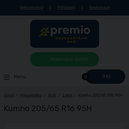
Velkoobchod
Přihlášení
Registrace
Rezervace služeb
Menu
0 Kč
0
Úvod
/
Pneumatiky
/
SUV
/
Letní
/
Kumho 205/65 R16 95H
Kumho 205/65 R16 95H