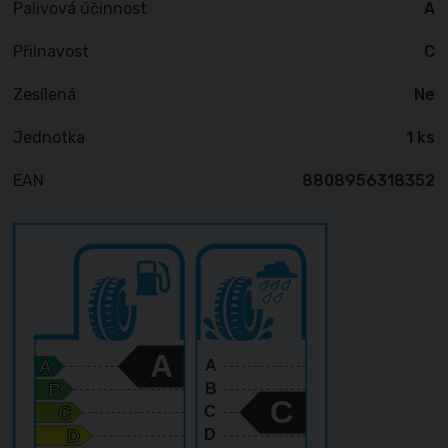
Palivová účinnost
A
Přilnavost
C
Zesílená
Ne
Jednotka
1 ks
EAN
8808956318352
A
A
B
C
C
D