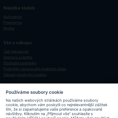
Nabídka služeb
Autoservis
Pneuservis
Myčka
Vše o nákupu
Jak nakupovat
Doprava a platba
Obchodní podmínky
Podmínky zpracování osobních údajů
Zásady používání cookies
Používáme soubory cookie
© 2017-2026 Pneucentrum N&N.
Na našich webových stránkách používáme soubory
Webové stránky realizoval
Matosoft
.
cookie, abychom vám poskytli co nejrelevantnější zážitek
tím, že si zapamatujeme vaše preference a opakované
návštěvy. Kliknutím na „Přijmout vše“ souhlasíte s