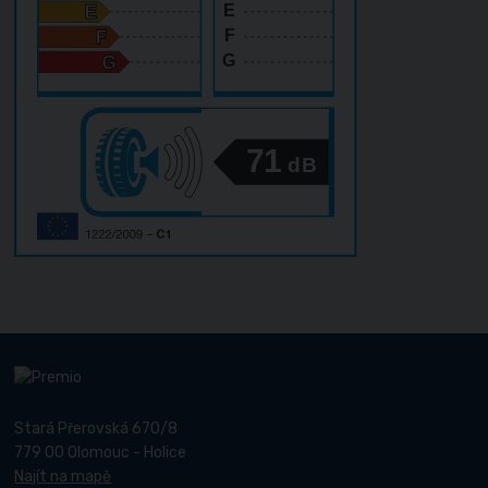
E
F
G
71
dB
Stará Přerovská 670/8
779 00 Olomouc - Holice
Najít na mapě