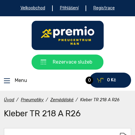
Velkoobchod
Přihlášení
Registrace
Rezervace služeb
Menu
0 Kč
0
Úvod
/
Pneumatiky
/
Zemědělské
/
Kleber TR 218 A R26
Kleber TR 218 A R26