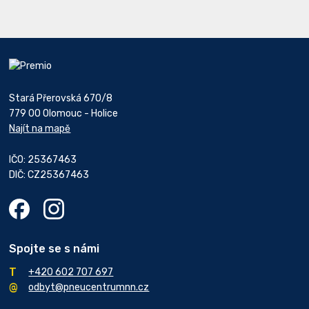
Stará Přerovská 670/8
779 00 Olomouc - Holice
Najít na mapě
IČO: 25367463
DIČ: CZ25367463
Spojte se s námi
+420 602 707 697
odbyt@pneucentrumnn.cz