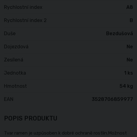
Rychlostní index
A8
Rychlostní index 2
B
Duše
Bezdušová
Dojezdová
Ne
Zesílená
Ne
Jednotka
1 ks
Hmotnost
54 kg
EAN
3528706859977
POPIS PRODUKTU
Tvar ramen je uzpůsoben k dobré ochraně rostlin.Možnost