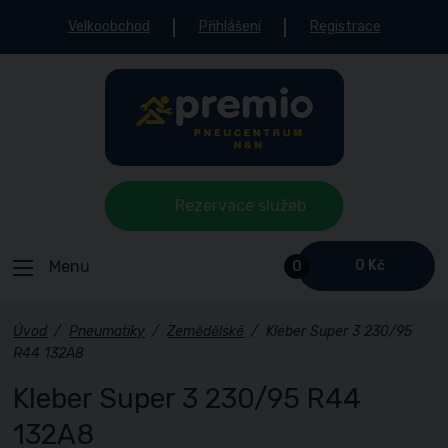
Velkoobchod
Přihlášení
Registrace
Rezervace služeb
Menu
0 Kč
0
Úvod
/
Pneumatiky
/
Zemědělské
/
Kleber Super 3 230/95
R44 132A8
Kleber Super 3 230/95 R44
132A8