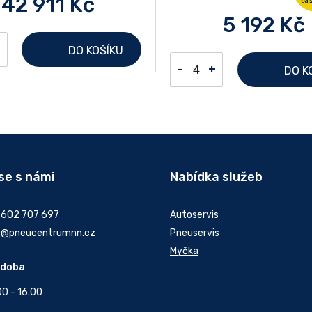
42 911 Kč
5 192 Kč
+
DO KOŠÍKU
-
+
DO K
se s námi
Nabídka služeb
 602 707 697
Autoservis
t@pneucentrumnn.cz
Pneuservis
Myčka
 doba
00 - 16.00