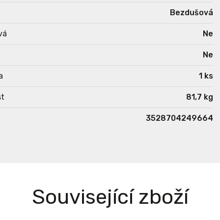
Bezdušová
vá
Ne
Ne
a
1 ks
t
81,7 kg
3528704249664
Související zboží