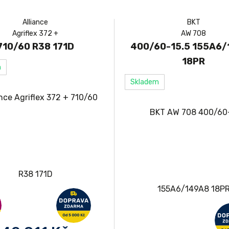
Alliance
BKT
Agriflex 372 +
AW 708
710/60 R38 171D
400/60-15.5 155A6
18PR
m
Skladem