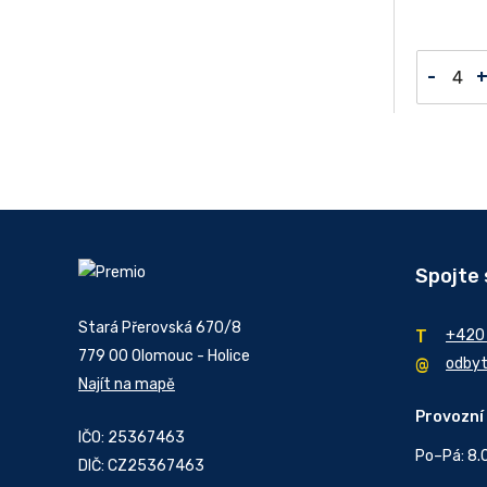
-
Spojte 
Stará Přerovská 670/8
+420
779 00 Olomouc - Holice
odby
Najít na mapě
Provozní
IČO: 25367463
Po–Pá: 8.
DIČ: CZ25367463