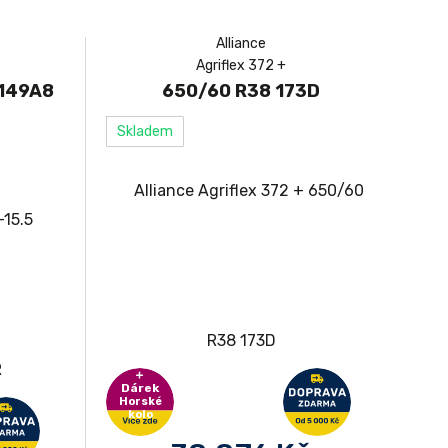
Alliance
Agriflex 372 +
/149A8
650/60 R38 173D
Skladem
Dárek
Horské
kolo