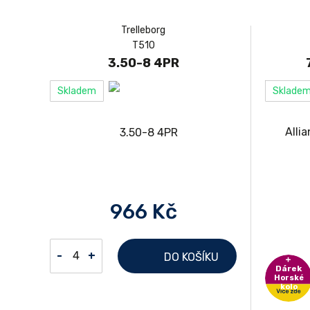
Trelleborg
T510
3.50-8 4PR
Skladem
Sklade
966 Kč
-
+
DO KOŠÍKU
Dárek
Horské
kolo