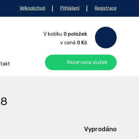
Velkoobchod
Přihlášení
Registrace
V košíku
0 položek
v ceně
0 Kč
Rezervace služeb
takt
A8
Vyprodáno