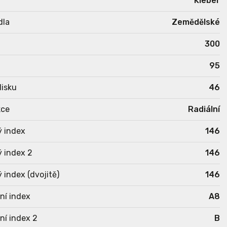
Kleber
dla
Zemědělské
300
95
isku
46
kce
Radiální
ý index
146
 index 2
146
 index (dvojitě)
146
ní index
A8
ní index 2
B