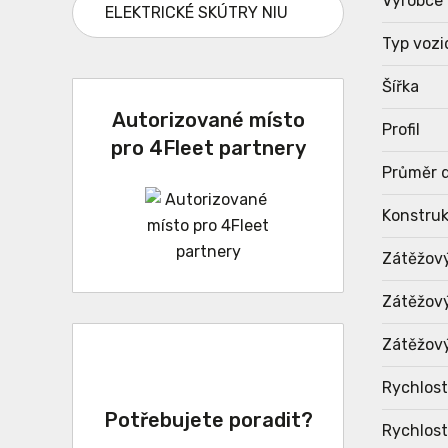
Výrobce
ELEKTRICKÉ SKÚTRY NIU
Typ vozi
Šířka
Autorizované místo
Profil
pro 4Fleet partnery
Průměr d
Konstru
Zátěžov
Zátěžový
Zátěžový
Rychlost
Potřebujete poradit?
Rychlost