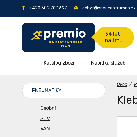
+420 602 707 697
odbyt@pneucentrumnn.cz
34 let
na trhu
Katalog zboží
Nabídka služeb
Úvod
/
P
PNEUMATIKY
Kle
Osobní
SUV
VAN