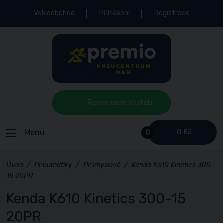
Velkoobchod
Přihlášení
Registrace
Rezervace služeb
Menu
0 Kč
0
Úvod
/
Pneumatiky
/
Průmyslové
/
Kenda K610 Kinetics 300-
15 20PR
Kenda K610 Kinetics 300-15
20PR