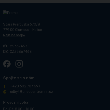
Stará Přerovská 670/8
779 00 Olomouc - Holice
Najít na mapě
IČO: 25367463
DIČ: CZ25367463
Spojte se s námi
+420 602 707 697
odbyt@pneucentrumnn.cz
Provozní doba
Po–Pá: 8.00 - 16.00