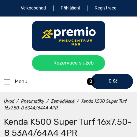
Velkoobchod
Přihlášení
Registrace
Rezervace služeb
Menu
0 Kč
0
Úvod
/
Pneumatiky
/
Zemědělské
/
Kenda K500 Super Turf
16x7.50-8 53A4/64A4 4PR
Kenda K500 Super Turf 16x7.50-
8 53A4/64A4 4PR