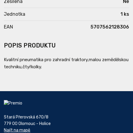
Zesílená
Ne
Jednotka
1 ks
EAN
5707562128306
POPIS PRODUKTU
Kvalitní pneumatika pro zahradní traktory,malou zemědělskou
techniku,čtyřkolky.
Stará Přerovská 670/8
779 00 Olomouc - Holice
Najít na mapě