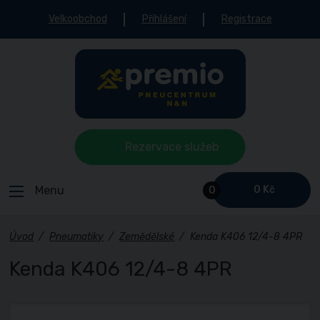
Velkoobchod
Přihlášení
Registrace
Rezervace služeb
Menu
0 Kč
0
Úvod
/
Pneumatiky
/
Zemědělské
/
Kenda K406 12/4-8 4PR
Kenda K406 12/4-8 4PR