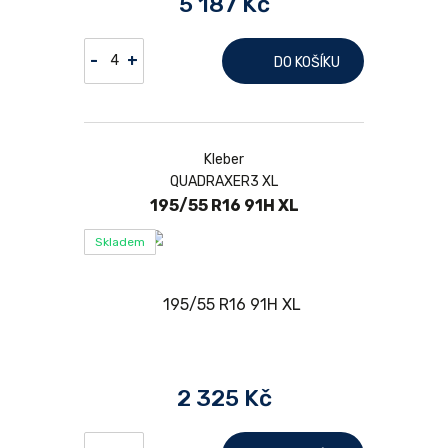
5 187 Kč
-
+
DO KOŠÍKU
Kleber
QUADRAXER3 XL
195/55 R16 91H XL
Skladem
2 325 Kč