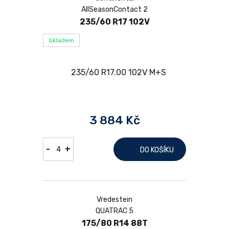
AllSeasonContact 2
235/60 R17 102V
Skladem
3 884 Kč
-
+
DO KOŠÍKU
Vredestein
QUATRAC 5
175/80 R14 88T