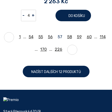
2 263 Kč
-
+
DO KOŠÍKU
1
...
54
55
56
57
58
59
60
...
114
...
170
...
226
NAČÍST DALŠÍCH 12 PRODUKTŮ
Stará Přerovská 670/8