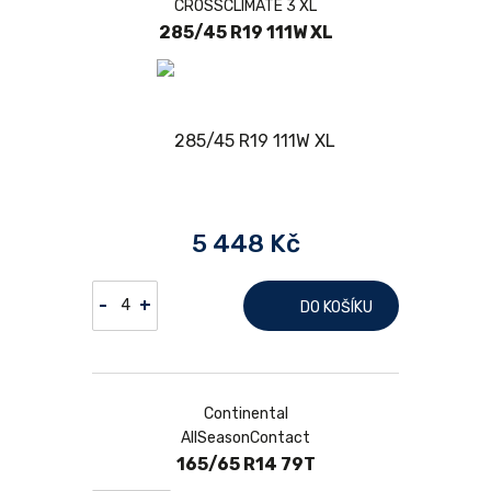
CROSSCLIMATE 3 XL
285/45 R19 111W XL
5 448 Kč
-
+
DO KOŠÍKU
Continental
AllSeasonContact
165/65 R14 79T