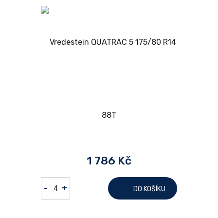
1 786 Kč
-
+
DO KOŠÍKU