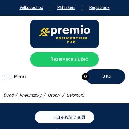
Velkoobchod
Přihlášení
Registrace
Rezervace služeb
Menu
0 Kč
0
Úvod
/
Pneumatiky
/
Osobní
/
Celoroční
FILTROVAT ZBOŽÍ