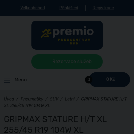
Velkoobchod
Přihlášení
Registrace
Rezervace služeb
Menu
0 Kč
0
Úvod
/
Pneumatiky
/
SUV
/
Letní
/
GRIPMAX STATURE H/T
XL 255/45 R19 104W XL
GRIPMAX STATURE H/T XL
255/45 R19 104W XL