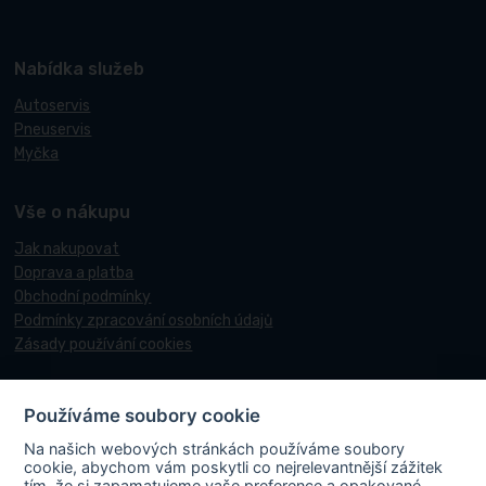
Nabídka služeb
Autoservis
Pneuservis
Myčka
Vše o nákupu
Jak nakupovat
Doprava a platba
Obchodní podmínky
Podmínky zpracování osobních údajů
Zásady používání cookies
Používáme soubory cookie
© 2017-2026 Pneucentrum N&N.
Na našich webových stránkách používáme soubory
Webové stránky realizoval
Matosoft
.
cookie, abychom vám poskytli co nejrelevantnější zážitek
tím, že si zapamatujeme vaše preference a opakované