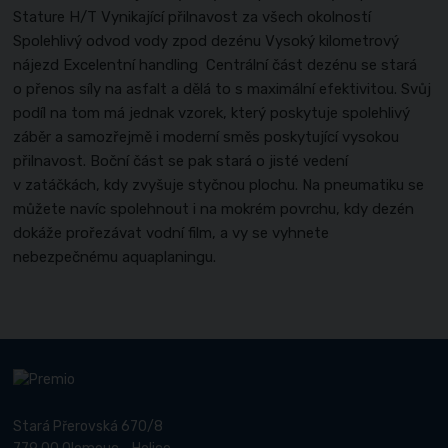
Stature H/T Vynikající přilnavost za všech okolností
Spolehlivý odvod vody zpod dezénu Vysoký kilometrový
nájezd Excelentní handling Centrální část dezénu se stará
o přenos síly na asfalt a dělá to s maximální efektivitou. Svůj
podíl na tom má jednak vzorek, který poskytuje spolehlivý
záběr a samozřejmě i moderní směs poskytující vysokou
přilnavost. Boční část se pak stará o jisté vedení
v zatáčkách, kdy zvyšuje styčnou plochu. Na pneumatiku se
můžete navíc spolehnout i na mokrém povrchu, kdy dezén
dokáže prořezávat vodní film, a vy se vyhnete
nebezpečnému aquaplaningu.
Stará Přerovská 670/8