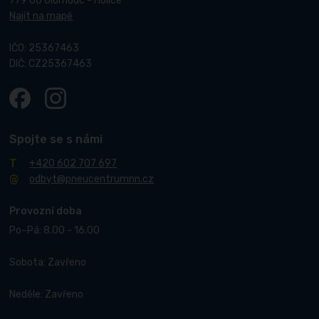
779 00 Olomouc - Holice
Najít na mapě
IČO: 25367463
DIČ: CZ25367463
Spojte se s námi
+420 602 707 697
odbyt@pneucentrumnn.cz
Provozní doba
Po–Pá: 8.00 - 16.00
Sobota: Zavřeno
Neděle: Zavřeno