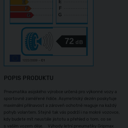
E
F
G
72
dB
POPIS PRODUKTU
Pneumatika asijského výrobce určená pro výkonné vozy a
sportovně zaměřené řidiče. Asymetrický dezén poskytuje
maximální přilnavost a zároveň ochotně reaguje na každý
pohyb volantem. Stejně tak vás podrží i na mokré vozovce,
kdy budete mít neustále jistotu a přehled o tom, co se
s vaším vozem děje. Výhody letní pneumatiky Gripmax