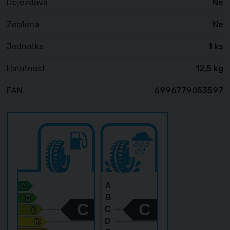
Dojezdová
Ne
Zesílená
Ne
Jednotka
1 ks
Hmotnost
12,5 kg
EAN
6996779053597
A
B
C
C
C
D