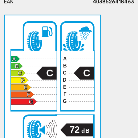
EAN
4038526418463
A
B
C
C
C
D
E
F
G
72
dB