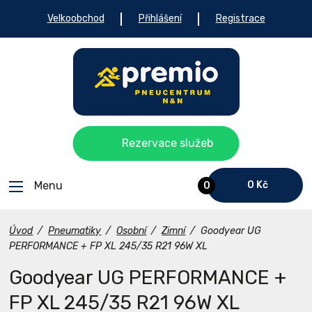
Velkoobchod
Přihlášení
Registrace
Rezervace služeb
Menu
0 Kč
0
Úvod
/
Pneumatiky
/
Osobní
/
Zimní
/
Goodyear UG
PERFORMANCE + FP XL 245/35 R21 96W XL
Goodyear UG PERFORMANCE +
FP XL 245/35 R21 96W XL