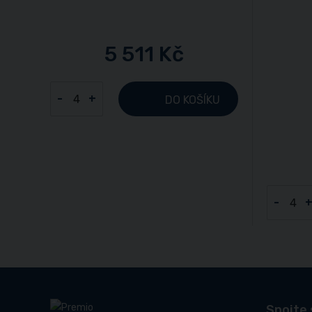
5 511 Kč
-
+
DO KOŠÍKU
-
Spojte 