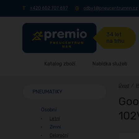
+420 602 707 697
odbyt@pneucentrumnn.cz
34 let
na trhu
Katalog zboží
Nabídka služeb
Úvod
/
P
PNEUMATIKY
Goo
Osobní
102
Letní
Zimní
Celoroční