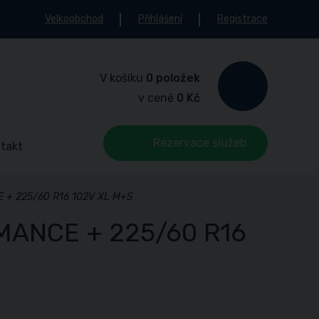
Velkoobchod
Přihlášení
Registrace
V košíku
0 položek
v ceně
0 Kč
Rezervace služeb
takt
 + 225/60 R16 102V XL M+S
MANCE + 225/60 R16