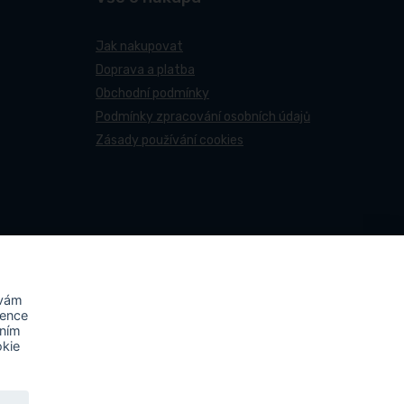
Jak nakupovat
Doprava a platba
Obchodní podmínky
Podmínky zpracování osobních údajů
Zásady používání cookies
 vám
rence
áním
okie
ovy účastní projektu s názvem
„FVE-PNEUCENTRUM NN-