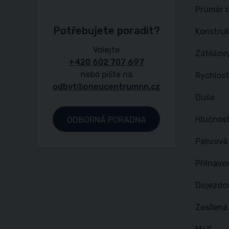
Průměr d
Potřebujete poradit?
Konstru
Volejte
Zátěžov
+420 602 707 697
nebo pište na
Rychlost
odbyt@pneucentrumnn.cz
Duše
Hlučnost
ODBORNÁ PORADNA
Palivová
Přilnavo
Dojezdo
Zesílená