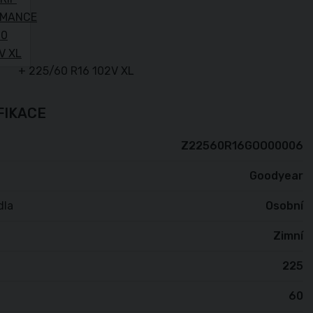
FIKACE
Z22560R16GOO00006
Goodyear
dla
Osobní
Zimní
225
60