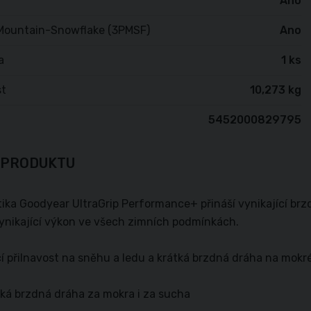
Ano
Mountain-Snowflake (3PMSF)
Ano
a
1 ks
t
10,273 kg
5452000829795
 PRODUKTU
ka Goodyear UltraGrip Performance+ přináší vynikající brzd
vynikající výkon ve všech zimních podmínkách.
cí přilnavost na sněhu a ledu a krátká brzdná dráha na mok
tká brzdná dráha za mokra i za sucha