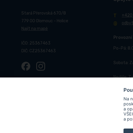
Stará Přerovská 670/8
+420
779 00 Olomouc - Holice
odby
Najít na mapě
Provozní
IČO: 25367463
Po–Pá: 8.
DIČ: CZ25367463
Sobota: 
Neděle: Z
Pou
Na n
posk
a op
VŠEC
© 2017-2026 Pneucentrum N&N.
Webové stránky realizo
a po
PNEUCENTRUM N & N s. r. o.
ve