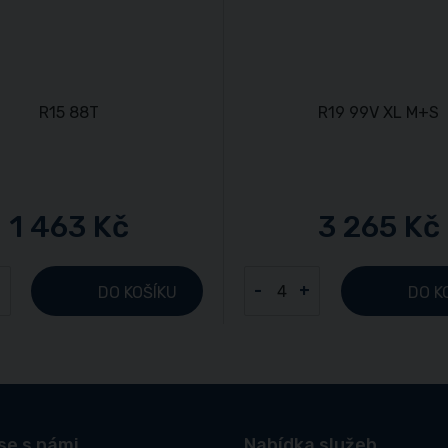
1 463 Kč
3 265 Kč
+
-
+
DO KOŠÍKU
DO K
se s námi
Nabídka služeb