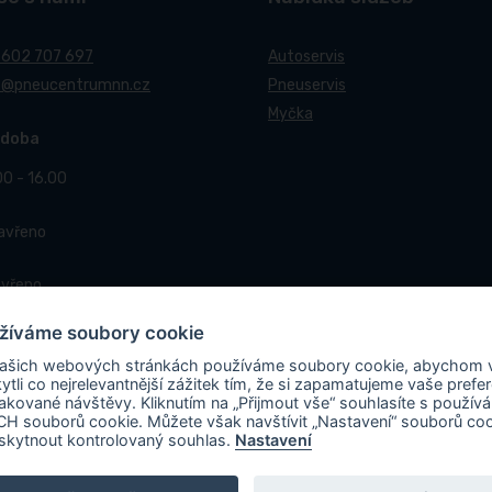
 602 707 697
Autoservis
t@pneucentrumnn.cz
Pneuservis
Myčka
 doba
00 - 16.00
Zavřeno
avřeno
žíváme soubory cookie
ašich webových stránkách používáme soubory cookie, abychom
ytli co nejrelevantnější zážitek tím, že si zapamatujeme vaše prefe
akované návštěvy. Kliknutím na „Přijmout vše“ souhlasíte s použív
H souborů cookie. Můžete však navštívit „Nastavení“ souborů co
val
Matosoft
.
skytnout kontrolovaný souhlas.
Nastavení
 spolupráci s Ministerstvem průmyslu a obchodu v rámci Národního plánu obn