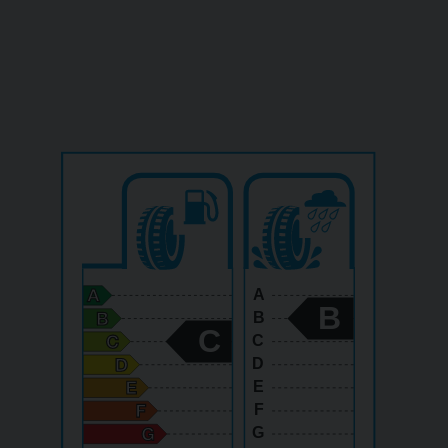
A
B
B
C
C
D
E
F
G