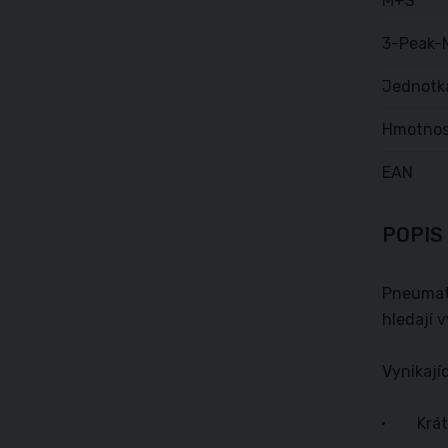
M+S
3-Peak-
Jednotk
Hmotnos
EAN
POPIS
Pneumati
hledají 
Vynikají
Krá