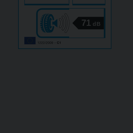
71
dB