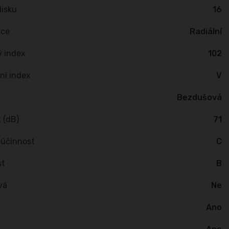
isku
16
kce
Radiální
ý index
102
ní index
V
Bezdušová
 (dB)
71
 účinnost
C
st
B
vá
Ne
Ano