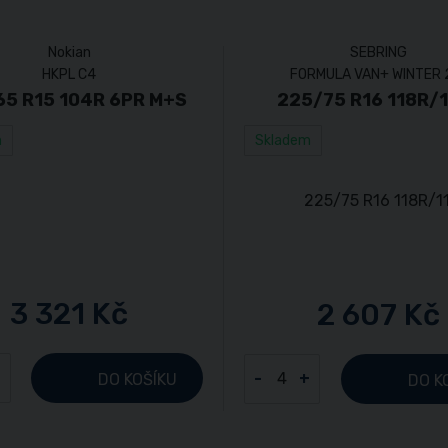
Nokian
SEBRING
HKPL C4
FORMULA VAN+ WINTER 
65 R15 104R 6PR M+S
225/75 R16 118R/
m
Skladem
3 321 Kč
2 607 Kč
+
-
+
DO KOŠÍKU
DO K