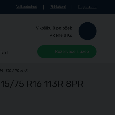
Velkoobchod
Přihlášení
Registrace
V košíku
0 položek
v ceně
0 Kč
Rezervace služeb
takt
16 113R 8PR M+S
15/75 R16 113R 8PR