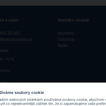
se s námi
Nabídka služeb
 602 707 697
Autoservis
t@pneucentrumnn.cz
Pneuservis
Myčka
 doba
00 - 16.00
Zavřeno
avřeno
žíváme soubory cookie
ašich webových stránkách používáme soubory cookie, abychom
ytli co nejrelevantnější zážitek tím, že si zapamatujeme vaše prefe