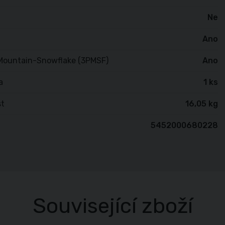
Ne
Ano
Mountain-Snowflake (3PMSF)
Ano
a
1 ks
t
16,05 kg
5452000680228
Související zboží