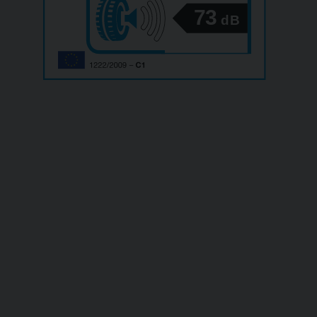
73
dB