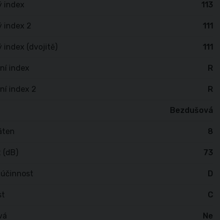
ý index
113
 index 2
111
 index (dvojitě)
111
ní index
R
ní index 2
R
Bezdušová
áten
8
 (dB)
73
 účinnost
D
st
C
vá
Ne