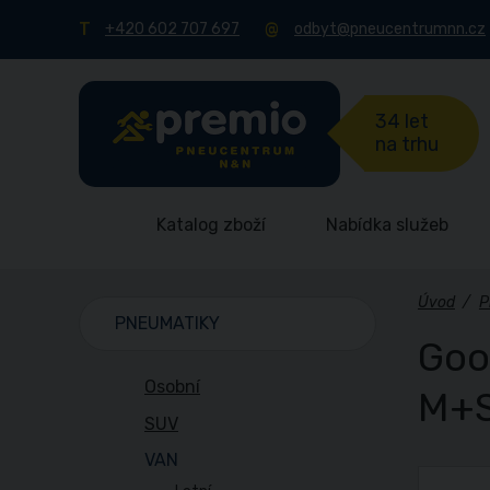
+420 602 707 697
odbyt@pneucentrumnn.cz
34 let
na trhu
Katalog zboží
Nabídka služeb
Úvod
/
P
PNEUMATIKY
Goo
Osobní
M+
SUV
VAN