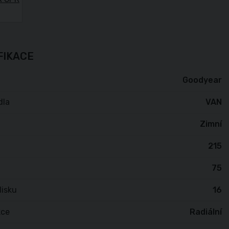
FIKACE
Goodyear
dla
VAN
Zimní
215
75
isku
16
kce
Radiální