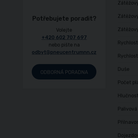
Zátěžov
Zátěžový
Potřebujete poradit?
Zátěžový
Volejte
+420 602 707 697
Rychlost
nebo pište na
odbyt@pneucentrumnn.cz
Rychlost
Duše
ODBORNÁ PORADNA
Počet pl
Hlučnost
Palivová
Přilnavo
Dojezdo