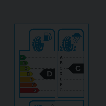
A
B
C
C
D
D
E
F
G