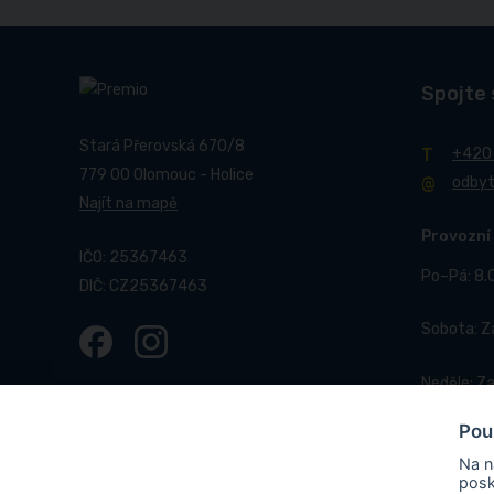
Spojte 
Stará Přerovská 670/8
+420
779 00 Olomouc - Holice
odby
Najít na mapě
Provozní
IČO: 25367463
Po–Pá: 8.
DIČ: CZ25367463
Sobota: 
Neděle: Z
Pou
Na n
posk