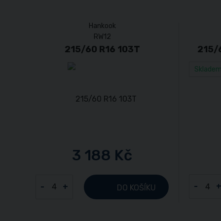
Hankook
RW12
215/60 R16 103T
215/
Sklade
3 188 Kč
-
-
+
DO KOŠÍKU