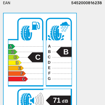
EAN
5452000816238
A
B
B
C
C
D
E
F
G
71
dB