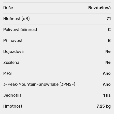
Duše
Bezdušová
Hlučnost (dB)
71
Palivová účinnost
C
Přilnavost
B
Dojezdová
Ne
Zesílená
Ne
M+S
Ano
3-Peak-Mountain-Snowflake (3PMSF)
Ano
Jednotka
1 ks
Hmotnost
7,25 kg