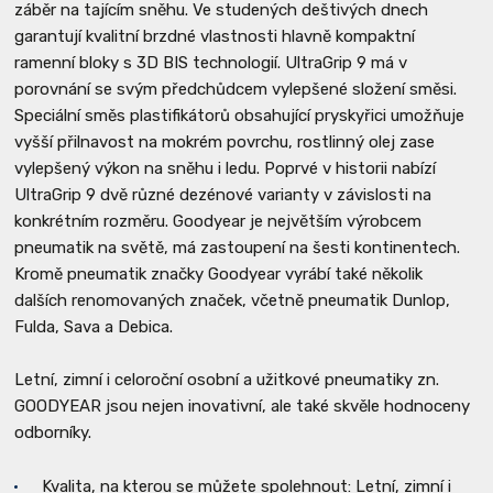
záběr na tajícím sněhu. Ve studených deštivých dnech
garantují kvalitní brzdné vlastnosti hlavně kompaktní
ramenní bloky s 3D BIS technologií. UltraGrip 9 má v
porovnání se svým předchůdcem vylepšené složení směsi.
Speciální směs plastifikátorů obsahující pryskyřici umožňuje
vyšší přilnavost na mokrém povrchu, rostlinný olej zase
vylepšený výkon na sněhu i ledu. Poprvé v historii nabízí
UltraGrip 9 dvě různé dezénové varianty v závislosti na
konkrétním rozměru. Goodyear je největším výrobcem
pneumatik na světě, má zastoupení na šesti kontinentech.
Kromě pneumatik značky Goodyear vyrábí také několik
dalších renomovaných značek, včetně pneumatik Dunlop,
Fulda, Sava a Debica.
Letní, zimní i celoroční osobní a užitkové pneumatiky zn.
GOODYEAR jsou nejen inovativní, ale také skvěle hodnoceny
odborníky.
Kvalita, na kterou se můžete spolehnout: Letní, zimní i