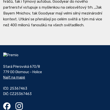
hráčů, tak i týmový autobus. Goodyear do nového
partnerství vstupuje s myšlenkou na celosvětový trh. „Jak
Bayern Mnichov, tak Goodyear mají velmi silný mezinárodní
kontext. Utkání se přenášejí po celém světě a tým má vice
než 400 milionů fanoušků na všech světadílech.
Stará Přerovská 670/8
779 00 Olomouc - Holice
Najít na mapě
IČO: 25367463
DIČ: CZ25367463