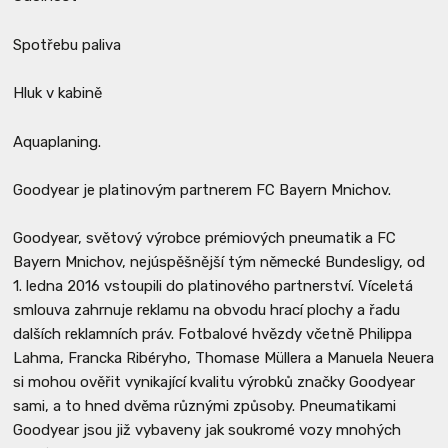
Spotřebu paliva
Hluk v kabině
Aquaplaning.
Goodyear je platinovým partnerem FC Bayern Mnichov.
Goodyear, světový výrobce prémiových pneumatik a FC
Bayern Mnichov, nejúspěšnější tým německé Bundesligy, od
1. ledna 2016 vstoupili do platinového partnerství. Víceletá
smlouva zahrnuje reklamu na obvodu hrací plochy a řadu
dalších reklamních práv. Fotbalové hvězdy včetně Philippa
Lahma, Francka Ribéryho, Thomase Müllera a Manuela Neuera
si mohou ověřit vynikající kvalitu výrobků značky Goodyear
sami, a to hned dvěma různými způsoby. Pneumatikami
Goodyear jsou již vybaveny jak soukromé vozy mnohých