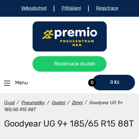
Velkoobchod
Přihlášení
Registrace
Rezervace služeb
Menu
0 Kč
0
Úvod
/
Pneumatiky
/
Osobní
/
Zimní
/
Goodyear UG 9+
185/65 R15 88T
Goodyear UG 9+ 185/65 R15 88T