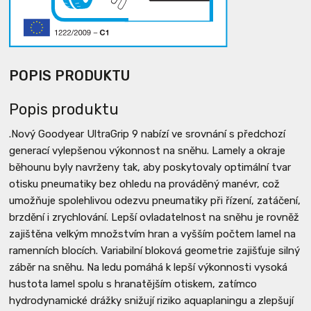
POPIS PRODUKTU
Popis produktu
.Nový Goodyear UltraGrip 9 nabízí ve srovnání s předchozí
generací vylepšenou výkonnost na sněhu. Lamely a okraje
běhounu byly navrženy tak, aby poskytovaly optimální tvar
otisku pneumatiky bez ohledu na prováděný manévr, což
umožňuje spolehlivou odezvu pneumatiky při řízení, zatáčení,
brzdění i zrychlování. Lepší ovladatelnost na sněhu je rovněž
zajištěna velkým množstvím hran a vyšším počtem lamel na
ramenních blocích. Variabilní bloková geometrie zajišťuje silný
záběr na sněhu. Na ledu pomáhá k lepší výkonnosti vysoká
hustota lamel spolu s hranatějším otiskem, zatímco
hydrodynamické drážky snižují riziko aquaplaningu a zlepšují