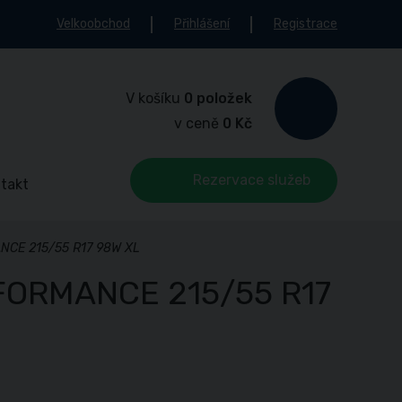
Velkoobchod
Přihlášení
Registrace
V košíku
0 položek
v ceně
0 Kč
Rezervace služeb
takt
NCE 215/55 R17 98W XL
FORMANCE 215/55 R17