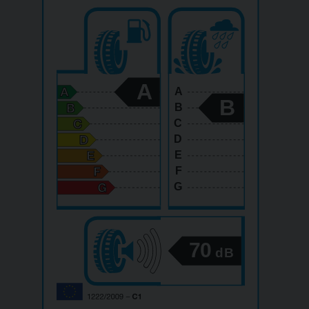
A
A
B
B
C
D
E
F
G
70
dB