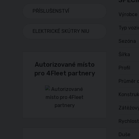
SPECI
PŘÍSLUŠENSTVÍ
Výrobce
Typ vozi
ELEKTRICKÉ SKÚTRY NIU
Sezóna
Šířka
Autorizované místo
Profil
pro 4Fleet partnery
Průměr d
Konstru
Zátěžov
Rychlost
Duše