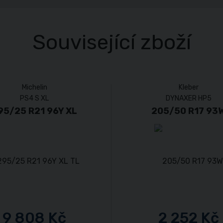
Související zboží
Michelin
Kleber
PS4 S XL
DYNAXER HP5
95/25 R21 96Y XL
205/50 R17 93
9 808 Kč
2 252 Kč