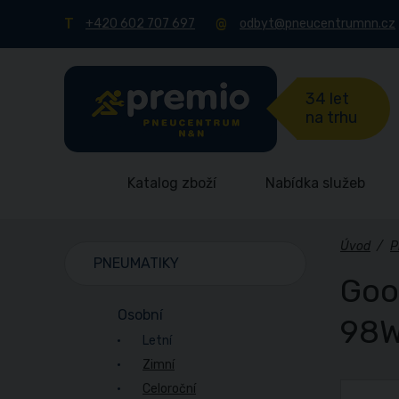
+420 602 707 697
odbyt@pneucentrumnn.cz
34 let
na trhu
Katalog zboží
Nabídka služeb
Úvod
/
P
PNEUMATIKY
Goo
Osobní
98W
Letní
Zimní
Celoroční