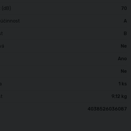
 (dB)
70
 účinnost
A
st
B
vá
Ne
Ano
Ne
a
1 ks
t
9,12 kg
4038526036087