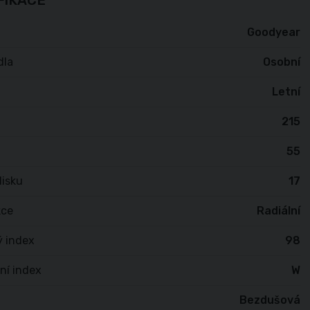
FIKACE
Goodyear
dla
Osobní
Letní
215
55
isku
17
kce
Radiální
ý index
98
ní index
W
Bezdušová