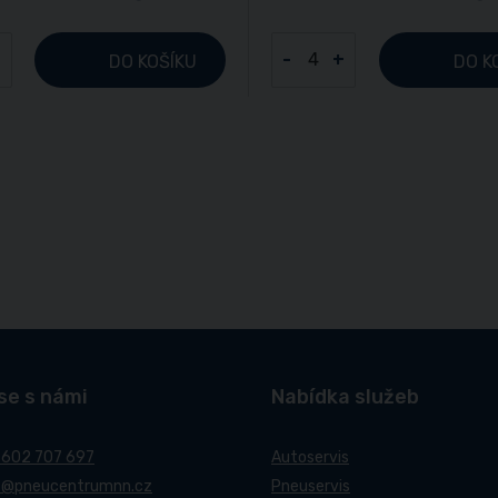
+
-
+
DO KOŠÍKU
DO K
se s námi
Nabídka služeb
 602 707 697
Autoservis
t@pneucentrumnn.cz
Pneuservis