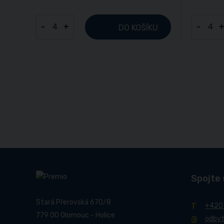
-
+
-
DO KOŠÍKU
Spojte 
Stará Přerovská 670/8
+420
779 00 Olomouc - Holice
odby