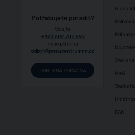
Hlučnost
Potřebujete poradit?
Palivová
Volejte
Přilnavo
+420 602 707 697
nebo pište na
Dojezdo
odbyt@pneucentrumnn.cz
Zesílená
ODBORNÁ PORADNA
M+S
Jednotk
Hmotnos
EAN