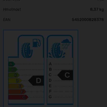
Hmotnost
8,37 kg
EAN
5452000828378
A
B
C
C
D
D
E
F
G