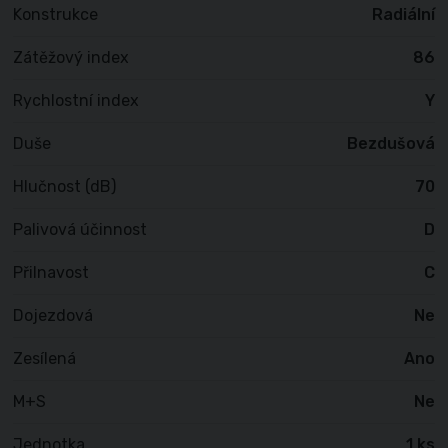
Konstrukce
Radiální
Zátěžový index
86
Rychlostní index
Y
Duše
Bezdušová
Hlučnost (dB)
70
Palivová účinnost
D
Přilnavost
C
Dojezdová
Ne
Zesílená
Ano
M+S
Ne
Jednotka
1 ks