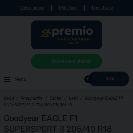
Velkoobchod
Přihlášení
Registrace
Rezervace služeb
Menu
0 Kč
0
Úvod
/
Pneumatiky
/
Osobní
/
Letní
/
Goodyear EAGLE F1
SUPERSPORT R 205/40 R18 86Y XL
Goodyear EAGLE F1
SUPERSPORT R 205/40 R18