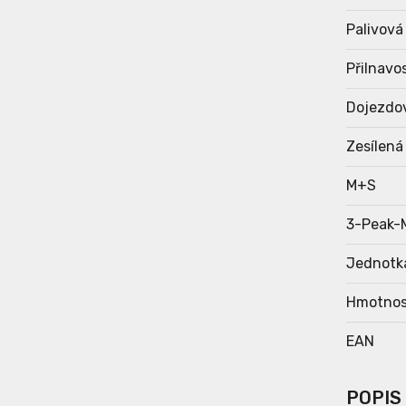
Palivová
Přilnavo
Dojezdo
Zesílená
M+S
3-Peak-
Jednotk
Hmotnos
EAN
POPIS