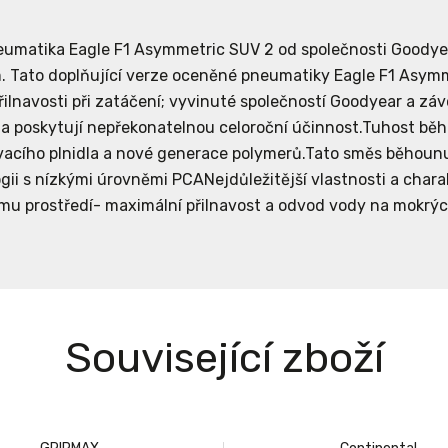
umatika Eagle F1 Asymmetric SUV 2 od společnosti Goodye
 Tato doplňující verze oceněné pneumatiky Eagle F1 Asymme
přilnavosti při zatáčení; vyvinuté společností Goodyear a záv
a poskytují nepřekonatelnou celoroční účinnost.Tuhost bě
acího plnidla a nové generace polymerů.Tato směs běhounu j
gii s nízkými úrovněmi PCANejdůležitější vlastnosti a charak
ímu prostředí- maximální přilnavost a odvod vody na mokrý
Související zboží