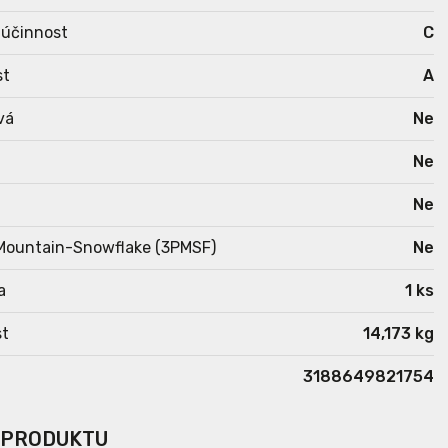
 účinnost
C
st
A
vá
Ne
Ne
Ne
Mountain-Snowflake (3PMSF)
Ne
a
1 ks
t
14,173 kg
3188649821754
 PRODUKTU