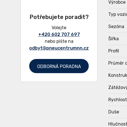
Výrobce
Typ vozi
Potřebujete poradit?
Sezóna
Volejte
+420 602 707 697
Šířka
nebo pište na
odbyt@pneucentrumnn.cz
Profil
Průměr d
ODBORNÁ PORADNA
Konstru
Zátěžov
Rychlost
Duše
Hlučnost