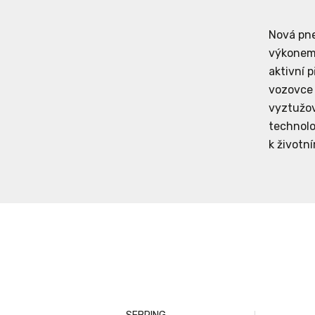
Nová pne
výkonem.
aktivní 
vozovce 
vyztužov
technolo
k životn