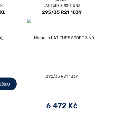
Michelin
 XL
LATITUDE SPORT 3 N2
 XL
295/35 R21 103Y
OŠÍKU
6 472 Kč