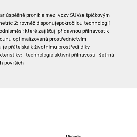
ar úspěšně pronikla mezi vozy SUVse špičkovým
tric 2; rovněž disponujepokročilou technologií
odnísměsí; které zajišťují přídavnou přilnavost k
hounu optimalizovaná prostřednictvím
e přátelská k životnímu prostředí díky
teristiky:- technologie aktivní přilnavosti- šetrná
ch površích