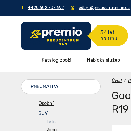
+420 602 707 697
odbyt@pneucentrumnn.cz
34 let
na trhu
Katalog zboží
Nabídka služeb
Úvod
/
P
PNEUMATIKY
Goo
Osobní
R19
SUV
Letní
Zimní