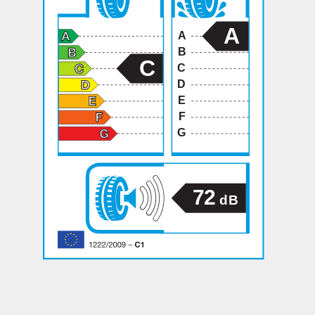
A
A
B
C
C
D
E
F
G
72
dB