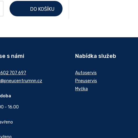
+
DO KOŠÍKU
se s námi
Nabídka služeb
 602 707 697
Autoservis
t@pneucentrumnn.cz
Pneuservis
Myčka
 doba
00 - 16.00
Zavřeno
avřeno