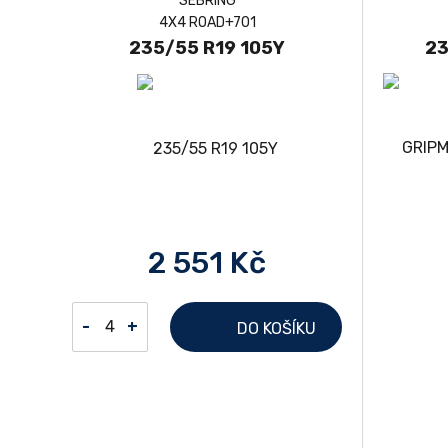
SEBRING
4X4 ROAD+701
235/55 R19 105Y
23
2 551 Kč
-
+
DO KOŠÍKU