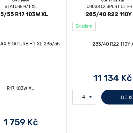
GRIPMAX
Continental
STATURE H/T XL
CROSS LX SPORT Csi FR
5/55 R17 103W XL
285/40 R22 110Y
Skladem
11 134 Kč
-
+
DO K
1 759 Kč