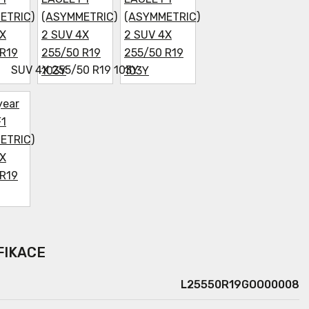
FIKACE
L25550R19GOO00008