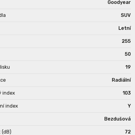
Goodyear
dla
SUV
Letní
255
50
isku
19
kce
Radiální
ý index
103
ní index
Y
Bezdušová
 (dB)
72