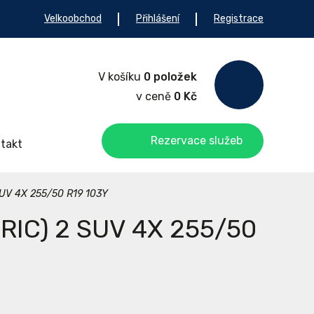
Velkoobchod
Přihlášení
Registrace
V košíku
0 položek
v ceně
0 Kč
Rezervace služeb
takt
UV 4X 255/50 R19 103Y
RIC) 2 SUV 4X 255/50