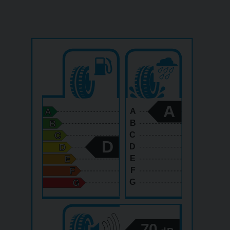
A
A
B
C
D
D
E
F
G
70