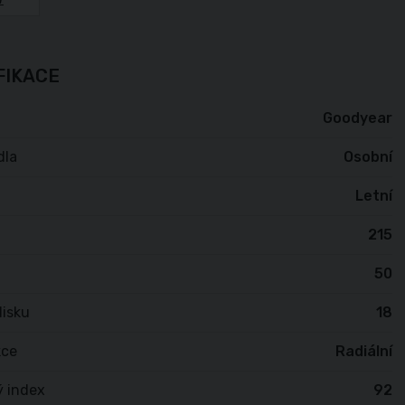
FIKACE
Goodyear
dla
Osobní
Letní
215
50
isku
18
kce
Radiální
ý index
92