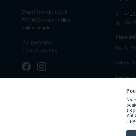
Stará Přerovská 670/8
+420
779 00 Olomouc - Holice
odby
Najít na mapě
Provozní
IČO: 25367463
Po–Pá: 8.
DIČ: CZ25367463
Sobota: 
Neděle: Z
Pou
Na n
posk
a op
VŠEC
© 2017-2026 Pneucentrum N&N.
Webové stránky realizo
a po
PNEUCENTRUM N & N s. r. o.
ve