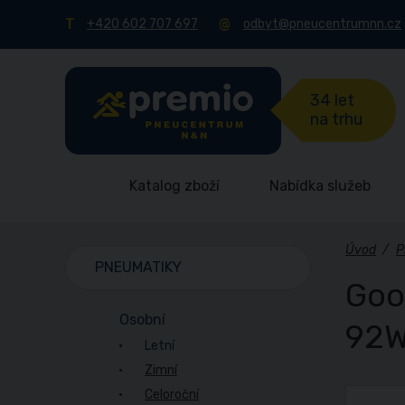
+420 602 707 697
odbyt@pneucentrumnn.cz
34 let
na trhu
Katalog zboží
Nabídka služeb
Úvod
/
P
PNEUMATIKY
Goo
Osobní
92
Letní
Zimní
Celoroční