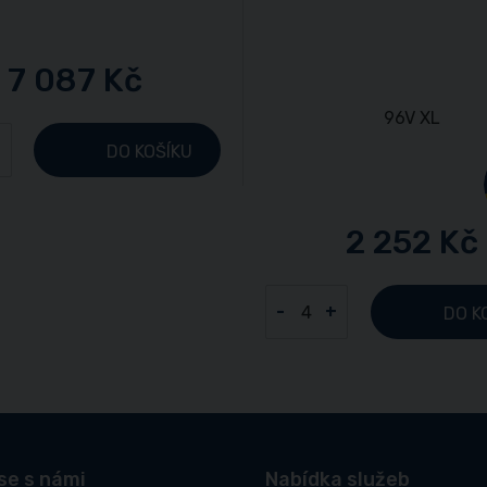
7 087 Kč
+
DO KOŠÍKU
2 252 Kč
-
+
DO K
se s námi
Nabídka služeb