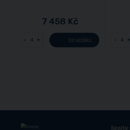
7 458 Kč
-
+
-
DO KOŠÍKU
Spojte 