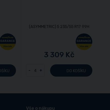
3 309 Kč
-
+
OŠÍKU
DO KOŠÍKU
Vše o nákupu