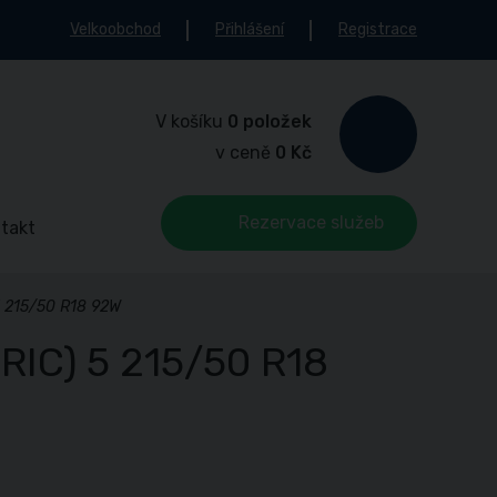
Velkoobchod
Přihlášení
Registrace
V košíku
0 položek
v ceně
0 Kč
Rezervace služeb
takt
 215/50 R18 92W
IC) 5 215/50 R18