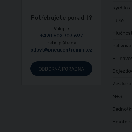
Rychlost
Potřebujete poradit?
Duše
Volejte
Hlučnost
+420 602 707 697
nebo pište na
Palivová
odbyt@pneucentrumnn.cz
Přilnavo
ODBORNÁ PORADNA
Dojezdo
Zesílená
M+S
Jednotk
Hmotnos