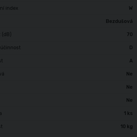
ní index
W
Bezdušová
 (dB)
70
 účinnost
D
st
A
vá
Ne
Ne
Ne
a
1 ks
t
10 kg