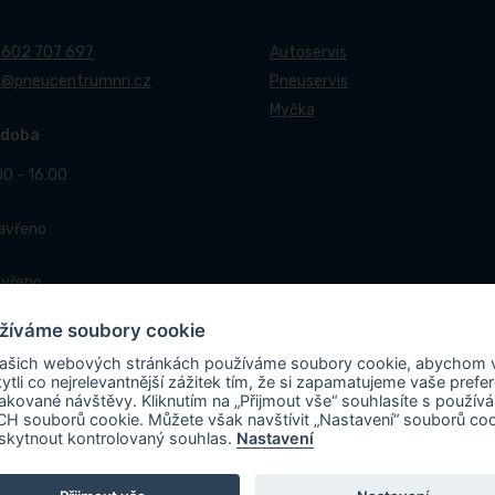
 602 707 697
Autoservis
t@pneucentrumnn.cz
Pneuservis
Myčka
 doba
00 - 16.00
Zavřeno
avřeno
žíváme soubory cookie
ašich webových stránkách používáme soubory cookie, abychom
ytli co nejrelevantnější zážitek tím, že si zapamatujeme vaše prefe
akované návštěvy. Kliknutím na „Přijmout vše“ souhlasíte s použív
H souborů cookie. Můžete však navštívit „Nastavení“ souborů co
val
Matosoft
.
skytnout kontrolovaný souhlas.
Nastavení
 spolupráci s Ministerstvem průmyslu a obchodu v rámci Národního plánu obn