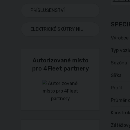
PŘÍSLUŠENSTVÍ
SPECI
ELEKTRICKÉ SKÚTRY NIU
Výrobce
Typ vozi
Autorizované místo
Sezóna
pro 4Fleet partnery
Šířka
Profil
Průměr d
Konstru
Zátěžov