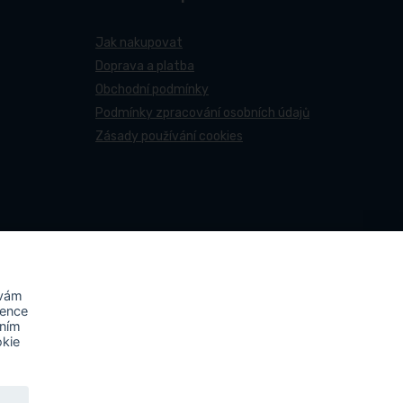
Jak nakupovat
Doprava a platba
Obchodní podmínky
Podmínky zpracování osobních údajů
Zásady používání cookies
 vám
rence
áním
okie
ovy účastní projektu s názvem
„FVE-PNEUCENTRUM NN-