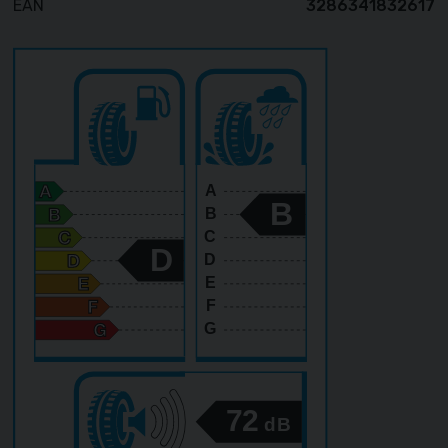
EAN
3286341832617
A
B
B
C
D
D
E
F
G
72
dB