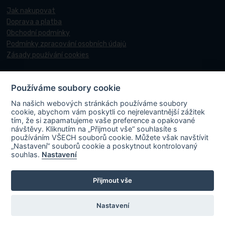
Jak nakupovat
Doprava a platba
Obchodní podmínky
Podmínky zpracování osobních údajů
Zásady používání cookies
Používáme soubory cookie
© 2017-2026 Pneucentrum N&N.
Na našich webových stránkách používáme soubory
Webové stránky realizoval
Matosoft
.
cookie, abychom vám poskytli co nejrelevantnější zážitek
tím, že si zapamatujeme vaše preference a opakované
návštěvy. Kliknutím na „Přijmout vše“ souhlasíte s
používáním VŠECH souborů cookie. Můžete však navštívit
„Nastavení“ souborů cookie a poskytnout kontrolovaný
PNEUCENTRUM N & N s. r. o.
ve spolupráci s Ministerstvem průmyslu a
souhlas.
Nastavení
obchodu v rámci Národního plánu obnovy účastní projektu s názvem
„FVE-PNEUCENTRUM NN-OLOMOUC“, rgč.
Přijmout vše
CZ.31.3.0/0.0/0.0/22_001/0006195
. Projekt je spolufinancován
Evropskou unií. V rámci projektu byla na střechu místa podnikání
instalována fotovoltaická elektrárna vč. akumulace s cílem zvýšit využití
Nastavení
obnovitelných zdrojů energie a energetickou soběstačnost.