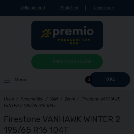
Velkoobchod
Přihlášení
Registrace
Rezervace služeb
Menu
0 Kč
0
Úvod
/
Pneumatiky
/
VAN
/
Zimní
/
Firestone VANHAWK
WINTER 2 195/65 R16 104T
Firestone VANHAWK WINTER 2
195/65 R16 104T