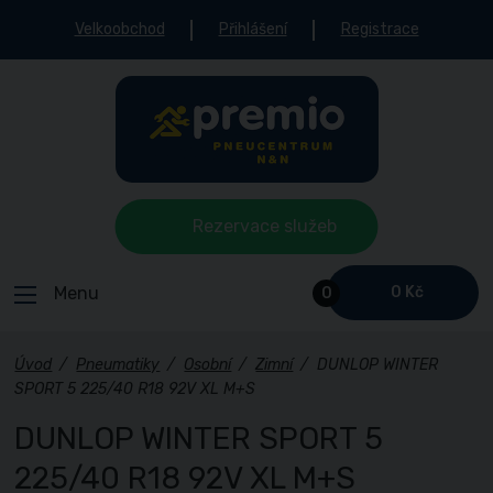
Velkoobchod
Přihlášení
Registrace
Rezervace služeb
Menu
0 Kč
0
Úvod
/
Pneumatiky
/
Osobní
/
Zimní
/
DUNLOP WINTER
SPORT 5 225/40 R18 92V XL M+S
DUNLOP WINTER SPORT 5
225/40 R18 92V XL M+S