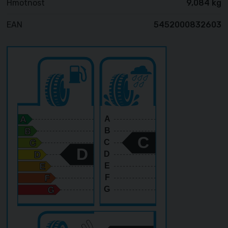
Hmotnost
9,084 kg
EAN
5452000832603
A
B
C
C
D
D
E
F
G