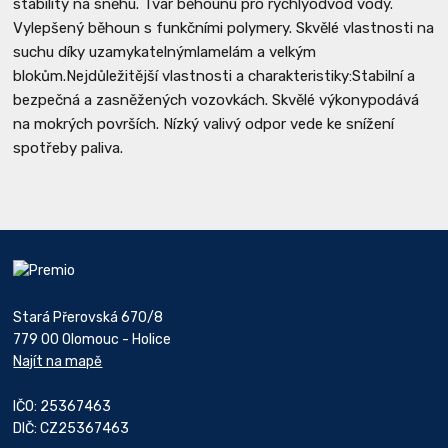
stability na sněhu. Tvar běhounu pro rychlýodvod vody.
Vylepšený běhoun s funkčními polymery. Skvělé vlastnosti na
suchu díky uzamykatelnýmlamelám a velkým
blokům.Nejdůležitější vlastnosti a charakteristiky:Stabilní a
bezpečná a zasněžených vozovkách. Skvělé výkonypodává
na mokrých površích. Nízký valivý odpor vede ke snížení
spotřeby paliva.
Stará Přerovská 670/8
779 00 Olomouc - Holice
Najít na mapě
IČO: 25367463
DIČ: CZ25367463