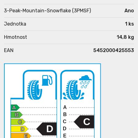
3-Peak-Mountain-Snowflake (3PMSF)
Ano
Jednotka
1 ks
Hmotnost
14,8 kg
EAN
5452000425553
A
B
C
C
D
D
E