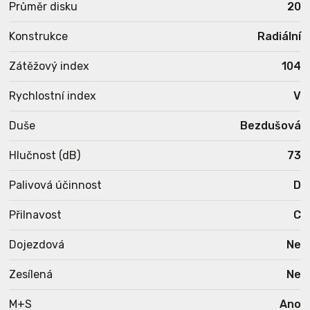
Průměr disku
20
Konstrukce
Radiální
Zátěžový index
104
Rychlostní index
V
Duše
Bezdušová
Hlučnost (dB)
73
Palivová účinnost
D
Přilnavost
C
Dojezdová
Ne
Zesílená
Ne
M+S
Ano