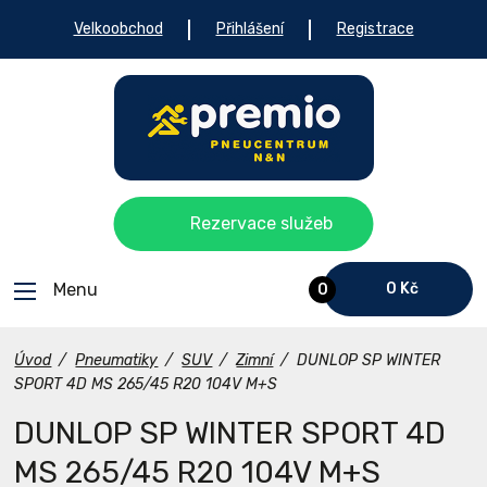
Velkoobchod
Přihlášení
Registrace
Rezervace služeb
Menu
0 Kč
0
Úvod
/
Pneumatiky
/
SUV
/
Zimní
/
DUNLOP SP WINTER
SPORT 4D MS 265/45 R20 104V M+S
DUNLOP SP WINTER SPORT 4D
MS 265/45 R20 104V M+S